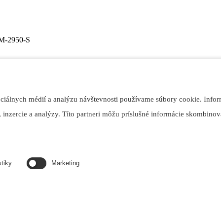
M-2950-S
ovaných základových olejov.
ociálnych médií a analýzu návštevnosti používame súbory cookie. Infor
 inzercie a analýzy. Títo partneri môžu príslušné informácie skombinova
hydraulické systémy pri normálnych prevádzkových teplotách ako aj na
stiky
Marketing