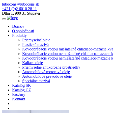
lubocons@lubocons.sk
+421 (0)2 6010 28 11
Dlhá 1, 900 31 Stupava
Domov
O spoločnosti
Produkty
Priemyselné oleje
Plastické mazivá
Kovoobrábacie vodou miešateľné chladiaco-mazacie kva
Kovoobrábacie vodou nemiešateľné chladiaco-mazacie k
Kovoobrábacie vodou nemiešateľné chladiaco-mazacie kv
Kaliace oleje
Priemyselné antikorózne prostriedky
Automobilové motorové oleje
Automobilové prevodové oleje
Špeciálne mazivá
Katalóg SK
Katalóg CZ
Brožúry
Kontakt