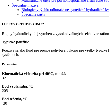
Multifunkčné oleje pre poľnohospodárske a stavebné st
Špeciálne mazivá
Biologicky rýchlo odbúrateľné syntetické hydraulické k
Špeciálne pasty
LUBEX® OPTI HYDO HM 32
Ropny hydraulicky olej vyroben z vysokokvalitných selektívne rafin
Typické použitie
Používa sa ako fluid pre prenos pohybu a výkonu pre všetky typické 
systémoch.
Parametre
Kinematická viskozita pri 40°C, mm2/s
32
Bod vzplanutia, °C
205
Bod tečenia, °C
-30