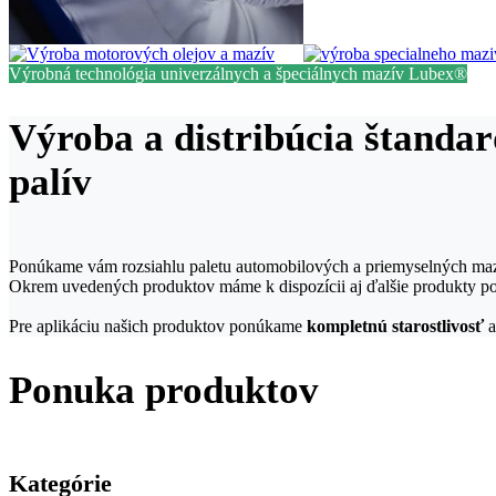
Výrobná technológia univerzálnych a špeciálnych mazív Lubex®
Výroba a distribúcia štandar
palív
Ponúkame vám rozsiahlu paletu automobilových a priemyselných mazív
Okrem uvedených produktov máme k dispozícii aj ďalšie produkty p
Pre aplikáciu našich produktov ponúkame
kompletnú starostlivosť
Ponuka produktov
Kategórie