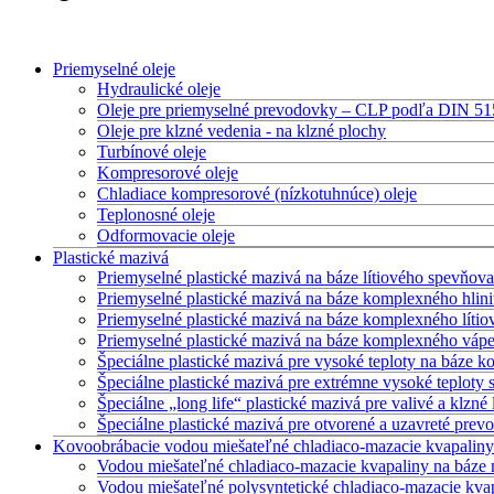
Priemyselné oleje
Hydraulické oleje
Oleje pre priemyselné prevodovky – CLP podľa DIN 5
Oleje pre klzné vedenia - na klzné plochy
Turbínové oleje
Kompresorové oleje
Chladiace kompresorové (nízkotuhnúce) oleje
Teplonosné oleje
Odformovacie oleje
Plastické mazivá
Priemyselné plastické mazivá na báze lítiového spevňova
Priemyselné plastické mazivá na báze komplexného hlin
Priemyselné plastické mazivá na báze komplexného líti
Priemyselné plastické mazivá na báze komplexného vápe
Špeciálne plastické mazivá pre vysoké teploty na báze 
Špeciálne plastické mazivá pre extrémne vysoké teplot
Špeciálne „long life“ plastické mazivá pre valivé a klzné 
Špeciálne plastické mazivá pre otvorené a uzavreté prev
Kovoobrábacie vodou miešateľné chladiaco-mazacie kvapaliny
Vodou miešateľné chladiaco-mazacie kvapaliny na báze 
Vodou miešateľné polysyntetické chladiaco-mazacie kva