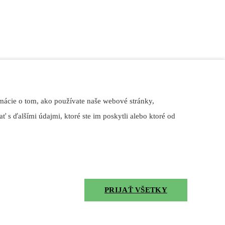
mácie o tom, ako používate naše webové stránky,
ť s ďalšími údajmi, ktoré ste im poskytli alebo ktoré od
 mazanie ložísk, ozubení a iných zariadení v rôznych cirkulačných
PRIJAŤ VŠETKY