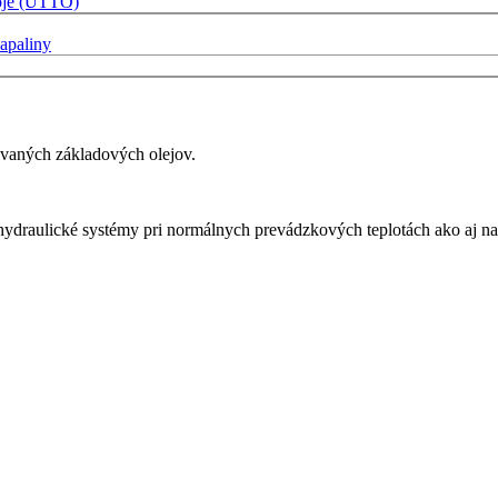
roje (UTTO)
vapaliny
ovaných základových olejov.
hydraulické systémy pri normálnych prevádzkových teplotách ako aj na