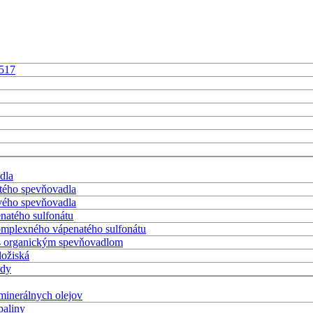
1517
dla
itého spevňovadla
ového spevňovadla
natého sulfonátu
komplexného vápenatého sulfonátu
y s organickým spevňovadlom
ložiská
ody
minerálnych olejov
paliny