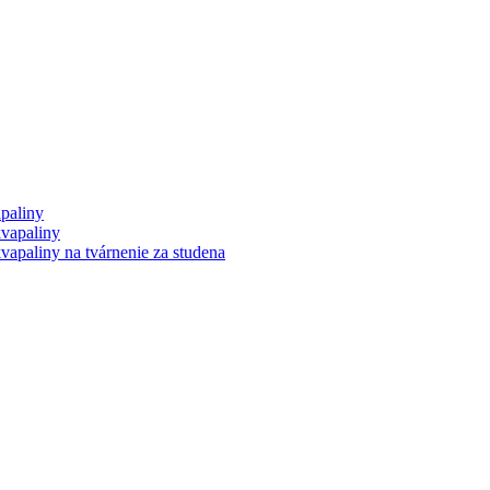
paliny
vapaliny
apaliny na tvárnenie za studena