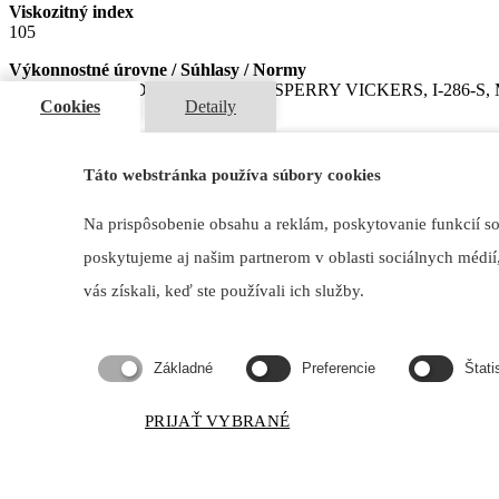
Viskozitný index
105
Výkonnostné úrovne / Súhlasy / Normy
ISO 6743/4 HM, DIN 51524/2 HLP, SPERRY VICKERS, I-286-S, 
Cookies
Detaily
Mám záujem
LUBEX® OPTI HYDO HM 46
Táto webstránka používa súbory cookies
Ropny hydraulicky olej vyroben z vysokokvalitných selektívne rafin
Na prispôsobenie obsahu a reklám, poskytovanie funkcií s
Typické použitie
poskytujeme aj našim partnerom v oblasti sociálnych médií,
Používa sa ako fluid pre prenos pohybu a výkonu pre všetky typické 
vás získali, keď ste používali ich služby.
systémoch.
Parametre
Základné
Preferencie
Štati
Kinematická viskozita pri 40°C, mm2/s
46
PRIJAŤ VYBRANÉ
Bod vzplanutia, °C
210