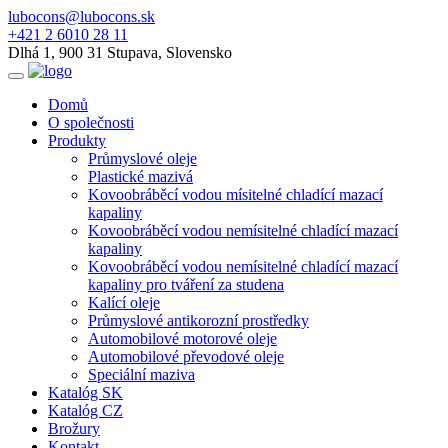
lubocons@lubocons.sk
+421 2 6010 28 11
Dlhá 1, 900 31 Stupava, Slovensko
Domů
O společnosti
Produkty
Průmyslové oleje
Plastické mazivá
Kovoobráběcí vodou mísitelné chladící mazací
kapaliny
Kovoobráběcí vodou nemísitelné chladící mazací
kapaliny
Kovoobráběcí vodou nemísitelné chladící mazací
kapaliny pro tváření za studena
Kalící oleje
Průmyslové antikorozní prostředky
Automobilové motorové oleje
Automobilové převodové oleje
Speciální maziva
Katalóg SK
Katalóg CZ
Brožury
Kontakt