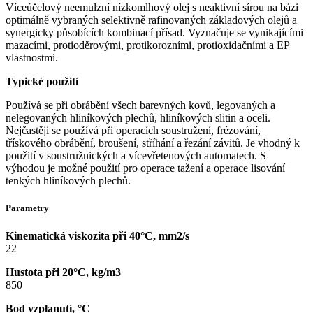
Víceúčelový neemulzní nízkomlhový olej s neaktivní sírou na bázi
optimálně vybraných selektivně rafinovaných základových olejů a
synergicky působících kombinací přísad. Vyznačuje se vynikajícími
mazacími, protioděrovými, protikorozními, protioxidačními a EP
vlastnostmi.
Typické použití
Používá se při obrábění všech barevných kovů, legovaných a
nelegovaných hliníkových plechů, hliníkových slitin a oceli.
Nejčastěji se používá při operacích soustružení, frézování,
třískového obrábění, broušení, stříhání a řezání závitů. Je vhodný k
použití v soustružnických a vícevřetenových automatech. S
výhodou je možné použití pro operace tažení a operace lisování
tenkých hliníkových plechů.
Parametry
Kinematická viskozita při 40°C, mm2/s
22
Hustota při 20°C, kg/m3
850
Bod vzplanutí, °C