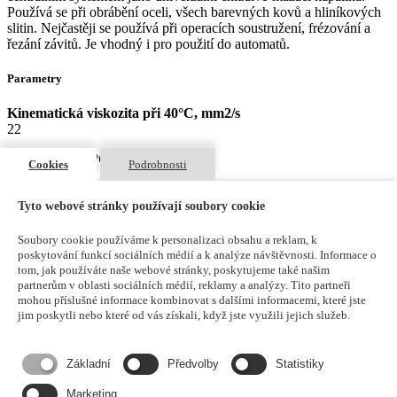
Používá se při obrábění oceli, všech barevných kovů a hliníkových
slitin. Nejčastěji se používá při operacích soustružení, frézování a
řezání závitů. Je vhodný i pro použití do automatů.
Parametry
Kinematická viskozita při 40°C, mm2/s
22
Hustota při 20°C, kg/m3
Cookies
Podrobnosti
850
Bod vzplanutí, °C
Tyto webové stránky používají soubory cookie
180
Soubory cookie používáme k personalizaci obsahu a reklam, k
Bod tekutostí, °C
poskytování funkcí sociálních médií a k analýze návštěvnosti. Informace o
-24
tom, jak používáte naše webové stránky, poskytujeme také našim
partnerům v oblasti sociálních médií, reklamy a analýzy. Tito partneři
Koroze na Cu 3h, 100°C, stupeň
mohou příslušné informace kombinovat s dalšími informacemi, které jste
1a
jim poskytli nebo které od vás získali, když jste využili jejich služeb.
Mám zájem
Základní
Předvolby
Statistiky
LUBEX® ECOCUT 22 I
Marketing