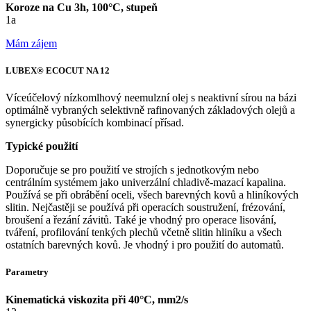
Koroze na Cu 3h, 100°C, stupeň
1a
Mám zájem
LUBEX® ECOCUT NA 12
Víceúčelový nízkomlhový neemulzní olej s neaktivní sírou na bázi
optimálně vybraných selektivně rafinovaných základových olejů a
synergicky působících kombinací přísad.
Typické použití
Doporučuje se pro použití ve strojích s jednotkovým nebo
centrálním systémem jako univerzální chladivě-mazací kapalina.
Používá se při obrábění oceli, všech barevných kovů a hliníkových
slitin. Nejčastěji se používá při operacích soustružení, frézování,
broušení a řezání závitů. Také je vhodný pro operace lisování,
tváření, profilování tenkých plechů včetně slitin hliníku a všech
ostatních barevných kovů. Je vhodný i pro použití do automatů.
Parametry
Kinematická viskozita při 40°C, mm2/s