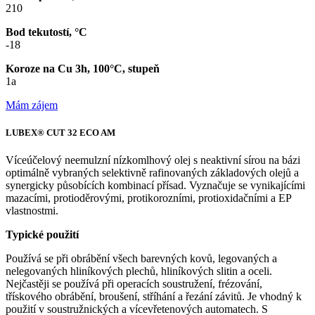
210
Bod tekutostí, °C
-18
Koroze na Cu 3h, 100°C, stupeň
1a
Mám zájem
LUBEX® CUT 32 ECO AM
Víceúčelový neemulzní nízkomlhový olej s neaktivní sírou na bázi
optimálně vybraných selektivně rafinovaných základových olejů a
synergicky působících kombinací přísad. Vyznačuje se vynikajícími
mazacími, protioděrovými, protikorozními, protioxidačními a EP
vlastnostmi.
Typické použití
Používá se při obrábění všech barevných kovů, legovaných a
nelegovaných hliníkových plechů, hliníkových slitin a oceli.
Nejčastěji se používá při operacích soustružení, frézování,
třískového obrábění, broušení, stříhání a řezání závitů. Je vhodný k
použití v soustružnických a vícevřetenových automatech. S