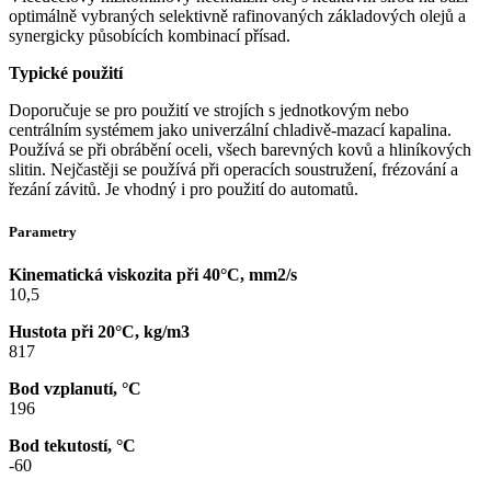
optimálně vybraných selektivně rafinovaných základových olejů a
synergicky působících kombinací přísad.
Typické použití
Doporučuje se pro použití ve strojích s jednotkovým nebo
centrálním systémem jako univerzální chladivě-mazací kapalina.
Používá se při obrábění oceli, všech barevných kovů a hliníkových
slitin. Nejčastěji se používá při operacích soustružení, frézování a
řezání závitů. Je vhodný i pro použití do automatů.
Parametry
Kinematická viskozita při 40°C, mm2/s
10,5
Hustota při 20°C, kg/m3
817
Bod vzplanutí, °C
196
Bod tekutostí, °C
-60