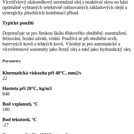
Víceúčelový nízkomlhový neemulzní olej s neaktivní sírou na bázi
optimálně vybraných selektivně rafinovaných základových olejů a
synergicky působících kombinací přísad.
Typické použití
Doporučuje se pro širokou škálu třískového obrábění: soustružení,
frézování, řezání závitů, vrtání. Používá se při obrábění oceli,
barevných kovů a lehkých kovů. Vhodný je pro automatické a
vícevřetenové soustruhy jako řezný olej a také jako hydraulický olej.
Parametry
Kinematická viskozita při 40°C, mm2/s
22
Hustota při 20°C, kg/m3
848
Bod vzplanutí, °C
180
Bod tekutostí, °C
-27