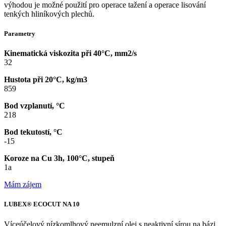
výhodou je možné použití pro operace tažení a operace lisování
tenkých hliníkových plechů.
Parametry
Kinematická viskozita při 40°C, mm2/s
32
Hustota při 20°C, kg/m3
859
Bod vzplanutí, °C
218
Bod tekutostí, °C
-15
Koroze na Cu 3h, 100°C, stupeň
1a
Mám zájem
LUBEX® ECOCUT NA 10
Víceúčelový nízkomlhový neemulzní olej s neaktivní sírou na bázi