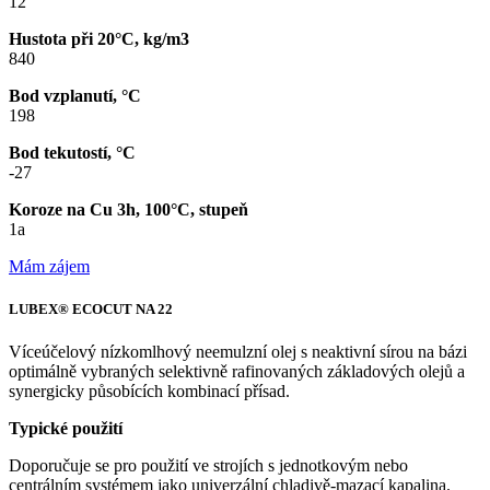
12
Hustota při 20°C, kg/m3
840
Bod vzplanutí, °C
198
Bod tekutostí, °C
-27
Koroze na Cu 3h, 100°C, stupeň
1a
Mám zájem
LUBEX® ECOCUT NA 22
Víceúčelový nízkomlhový neemulzní olej s neaktivní sírou na bázi
optimálně vybraných selektivně rafinovaných základových olejů a
synergicky působících kombinací přísad.
Typické použití
Doporučuje se pro použití ve strojích s jednotkovým nebo
centrálním systémem jako univerzální chladivě-mazací kapalina.