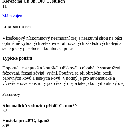
Koroze na Cu 3h, 100°C, stupeň
1a
Mám zájem
LUBEX® CUT 32
Víceúčelový nízkomlhový neemulzní olej s neaktivní sírou na bázi
optimálně vybraných selektivně rafinovaných základových olejů a
synergicky působících kombinací přísad.
Typické použití
Doporučuje se pro širokou škálu třískového obrábění: soustružení,
frézování, řezání závitů, vrtání. Používá se při obrábění oceli,
barevných kovů a lehkých kovů. Vhodný je pro automatické a
vícevřetenové soustruhy jako řezný olej a také jako hydraulický olej.
Parametry
Kinematická viskozita při 40°C, mm2/s
32
Hustota při 20°C, kg/m3
868