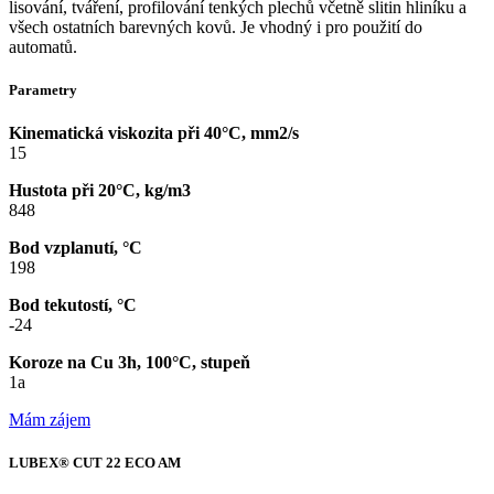
lisování, tváření, profilování tenkých plechů včetně slitin hliníku a
všech ostatních barevných kovů. Je vhodný i pro použití do
automatů.
Parametry
Kinematická viskozita při 40°C, mm2/s
15
Hustota při 20°C, kg/m3
848
Bod vzplanutí, °C
198
Bod tekutostí, °C
-24
Koroze na Cu 3h, 100°C, stupeň
1a
Mám zájem
LUBEX® CUT 22 ECO AM