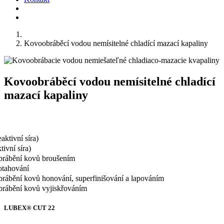
Kovoobráběcí vodou nemísitelné chladící mazací kapaliny
Kovoobráběcí vodou nemísitelné chladící
mazací kapaliny
ktivní síra)
ivní síra)
obrábění kovů broušením
otahování
obrábění kovů honování, superfinišování a lapováním
obrábění kovů vyjiskřováním
LUBEX® CUT 22