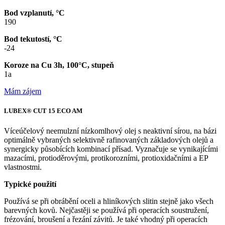
Bod vzplanutí, °C
190
Bod tekutostí, °C
-24
Koroze na Cu 3h, 100°C, stupeň
1a
Mám zájem
LUBEX® CUT 15 ECO AM
Víceúčelový neemulzní nízkomlhový olej s neaktivní sírou, na bázi
optimálně vybraných selektivně rafinovaných základových olejů a
synergicky působících kombinací přísad. Vyznačuje se vynikajícími
mazacími, protioděrovými, protikorozními, protioxidačními a EP
vlastnostmi.
Typické použití
Používá se při obrábění oceli a hliníkových slitin stejně jako všech
barevných kovů. Nejčastěji se používá při operacích soustružení,
frézování, broušení a řezání závitů. Je také vhodný při operacích