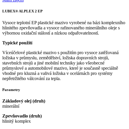
LUBEX® ALPLEX 2 EP
Vysoce teplotní EP plastické mazivo vyrobené na bázi komplexního
hlinitého zpevňovadla a vysoce rafinovaného minerálního oleje s
výbornou oxidační stálostí a nízkou odpařovatelností.
Typické použití
Víceúčelové plastické mazivo s použitím pro vysoce zatěžovaná
ložiska v průmyslu, zemědělství, ložiska dopravních strojů,
stavebních strojů a jiné mobilní techniky jako všeobecné
průmyslové a automobilové mazivo, které je současně speciálně
vhodné pro kluzná a valivá ložiska v ocelárnách pro systémy
nepřetržitého válcování za tepla.
Parametry
Základový olej (druh)
minerální
Zpevňovadlo (druh)
hlinitý komplex