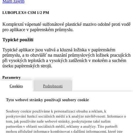
Mám zájem
LUBOPLEX® CSM 1/2 PM
Komplexní vápenaté sulfonátové plastické mazivo odolné proti vodě
pro aplikace v papírenském průmyslu.
Typické použití
Typické aplikace jsou valivá a kluzná ložiska v papírenském
průmyslu, a to obzvlášť na mazání průmyslových ložisek pracujících
při vysokých teplotách a vysokých zatíženích v mokrém a suchém
úseku papírenských strojů.
Parametry
Cookies
Podrobnosti
Základový olej (druh)
minerální
Tyto webové stránky používají soubory cookie
Zpevňovadlo (druh)
komplexní sulfonát vápenatý
Soubory cookie používáme k personalizaci obsahu a reklam, k
poskytování funkcí sociálních médií a k analýze návštěvnosti. Informace o
Konzistence (NLGI)
tom, jak používáte naše webové stránky, poskytujeme také našim
1/2
partnerům v oblasti sociálních médií, reklamy a analýzy. Tito partneři
mohou příslušné informace kombinovat s dalšími informacemi, které jste