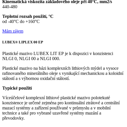
Kinematická viskozita základového oleje při 40°C, mm2/s
440-480
Teplotní rozsah použití, °C
od -40°C do +160°C
Mám zájem
LUBEX® LIPLEX 00 EP
Plastické mazivo
LUBEX LIT EP
je k dispozici v konzistenci
NLGI 0, NLGI 00 a NLGI 000.
Plastické mazivo na bázi komplexních lithiových mýdel a vysoce
rafinovaného minerálního oleje s vynikající mechanickou a koloidní
stálostí a s výbornou oxidační stálostí.
Typické použití
Víceúčelové komplexní lithiové plastické mazivo polotekuté
konzistence je určené zejména pro kontinuální ztrátové a centrální
mazací systémy a zařízení používané v průmyslu a v mobilní
technice a také pro vybrané uzavřené systémy mazání a
převodovky.