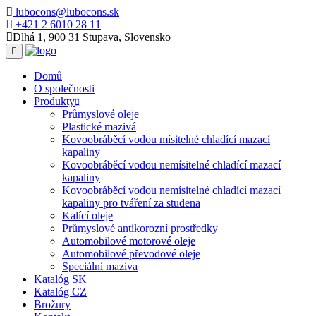
lubocons@lubocons.sk
+421 2 6010 28 11
Dlhá 1, 900 31 Stupava, Slovensko
Domů
O společnosti
Produkty
Průmyslové oleje
Plastické mazivá
Kovoobráběcí vodou mísitelné chladící mazací
kapaliny
Kovoobráběcí vodou nemísitelné chladící mazací
kapaliny
Kovoobráběcí vodou nemísitelné chladící mazací
kapaliny pro tváření za studena
Kalící oleje
Průmyslové antikorozní prostředky
Automobilové motorové oleje
Automobilové převodové oleje
Speciální maziva
Katalóg SK
Katalóg CZ
Brožury