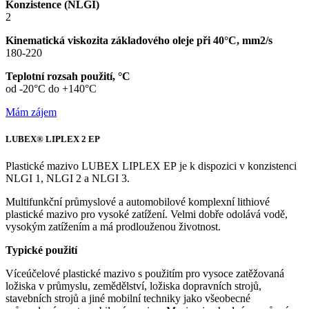
Konzistence (NLGI)
2
Kinematická viskozita základového oleje při 40°C, mm2/s
180-220
Teplotní rozsah použití, °C
od -20°C do +140°C
Mám zájem
LUBEX® LIPLEX 2 EP
Plastické mazivo
LUBEX LIPLEX EP
je k dispozici v konzistenci
NLGI 1, NLGI 2 a NLGI 3.
Multifunkční průmyslové a automobilové komplexní lithiové
plastické mazivo pro vysoké zatížení. Velmi dobře odolává vodě,
vysokým zatížením a má prodlouženou životnost.
Typické použití
Víceúčelové plastické mazivo s použitím pro vysoce zatěžovaná
ložiska v průmyslu, zemědělství, ložiska dopravních strojů,
stavebních strojů a jiné mobilní techniky jako všeobecné