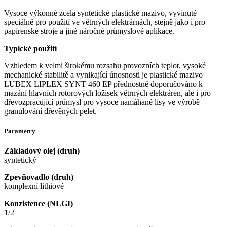
Vysoce výkonné zcela syntetické plastické mazivo, vyvinuté
speciálně pro použití ve větrných elektrárnách, stejně jako i pro
papírenské stroje a jiné náročné průmyslové aplikace.
Typické použití
Vzhledem k velmi širokému rozsahu provozních teplot, vysoké
mechanické stabilitě a vynikající únosnosti je plastické mazivo
LUBEX LIPLEX SYNT 460 EP přednostně doporučováno k
mazání hlavních rotorových ložisek větrných elektráren, ale i pro
dřevozpracující průmysl pro vysoce namáhané lisy ve výrobě
granulování dřevěných pelet.
Parametry
Základový olej (druh)
syntetický
Zpevňovadlo (druh)
komplexní lithiové
Konzistence (NLGI)
1/2