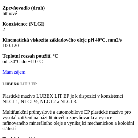
Zpevňovadlo (druh)
lithiové
Konzistence (NLGI)
2
Kinematická viskozita základového oleje při 40°C, mm2/s
100-120
Teplotní rozsah použití, °C
od -30°C do +110°C
Mám zájem
LUBEX® LIT 2 EP
Plastické mazivo
LUBEX LIT EP
je k dispozici v konzistenci
NLGI 1, NLGI ½, NLGI 2 a NLGI 3.
Multifunkční průmyslové a automobilové EP plastické mazivo pro
vysoké zatížení na bázi lithiového zpevňovadla a vysoce
rafinovaného minerálního oleje s vynikající mechanickou a koloidní
stálostí.