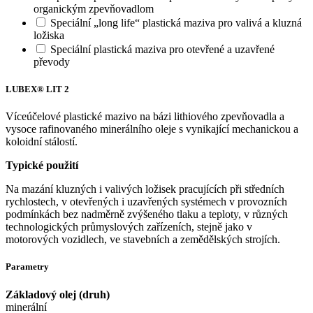
organickým zpevňovadlom
Speciální „long life“ plastická maziva pro valivá a kluzná
ložiska
Speciální plastická maziva pro otevřené a uzavřené
převody
LUBEX® LIT 2
Víceúčelové plastické mazivo na bázi lithiového zpevňovadla a
vysoce rafinovaného minerálního oleje s vynikající mechanickou a
koloidní stálostí.
Typické použití
Na mazání kluzných i valivých ložisek pracujících při středních
rychlostech, v otevřených i uzavřených systémech v provozních
podmínkách bez nadměrně zvýšeného tlaku a teploty, v různých
technologických průmyslových zařízeních, stejně jako v
motorových vozidlech, ve stavebních a zemědělských strojích.
Parametry
Základový olej (druh)
minerální