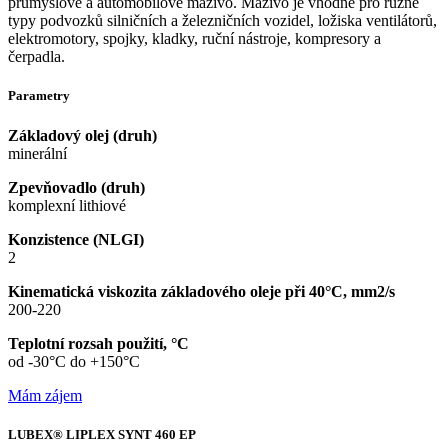
průmyslové a automobilové mazivo. Mazivo je vhodné pro různé
typy podvozků silničních a železničních vozidel, ložiska ventilátorů,
elektromotory, spojky, kladky, ruční nástroje, kompresory a
čerpadla.
Parametry
Základový olej (druh)
minerální
Zpevňovadlo (druh)
komplexní lithiové
Konzistence (NLGI)
2
Kinematická viskozita základového oleje při 40°C, mm2/s
200-220
Teplotní rozsah použití, °C
od -30°C do +150°C
Mám zájem
LUBEX® LIPLEX SYNT 460 EP