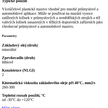
Typické použití
Víceúčelové plastické mazivo vhodné pro mnohé průmyslové a
automobilové aplikace. Může se používat na mazání vysoce
zatížených ložisek v průmyslových a zemědělských strojích a též
valivých ložisek nasazených v těžkých dopravních zařízeních jako
všeobecné průmyslové a automobilové mazivo.
Parametry
Základový olej (druh)
minerální
Zpevňovadlo (druh)
lithiové
Konzistence (NLGI)
2
Kinematická viskozita základového oleje při 40°C, mm2/s
260-300
Teplotní rozsah použití, °C
od -30°C do +120°C
Mám zájem