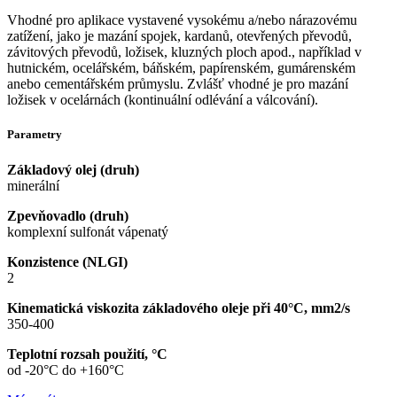
Vhodné pro aplikace vystavené vysokému a/nebo nárazovému
zatížení, jako je mazání spojek, kardanů, otevřených převodů,
závitových převodů, ložisek, kluzných ploch apod., například v
hutnickém, ocelářském, báňském, papírenském, gumárenském
anebo cementářském průmyslu. Zvlášť vhodné je pro mazání
ložisek v ocelárnách (kontinuální odlévání a válcování).
Parametry
Základový olej (druh)
minerální
Zpevňovadlo (druh)
komplexní sulfonát vápenatý
Konzistence (NLGI)
2
Kinematická viskozita základového oleje při 40°C, mm2/s
350-400
Teplotní rozsah použití, °C
od -20°C do +160°C