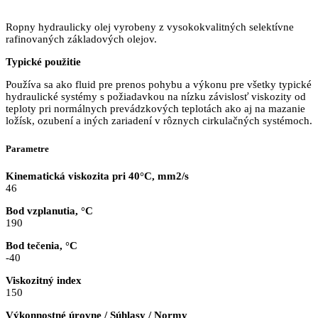
Ropny hydraulicky olej vyrobeny z vysokokvalitných selektívne
rafinovaných základových olejov.
Typické použitie
Používa sa ako fluid pre prenos pohybu a výkonu pre všetky typické
hydraulické systémy s požiadavkou na nízku závislosť viskozity od
teploty pri normálnych prevádzkových teplotách ako aj na mazanie
ložísk, ozubení a iných zariadení v rôznych cirkulačných systémoch.
Parametre
Kinematická viskozita pri 40°C, mm2/s
46
Bod vzplanutia, °C
190
Bod tečenia, °C
-40
Viskozitný index
150
Výkonnostné úrovne / Súhlasy / Normy