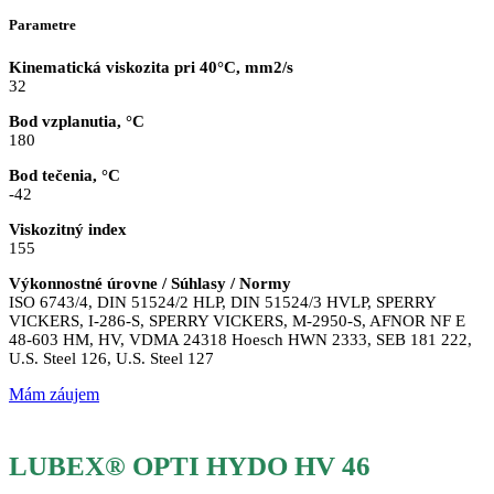
Parametre
Kinematická viskozita pri 40°C, mm2/s
32
Bod vzplanutia, °C
180
Bod tečenia, °C
-42
Viskozitný index
155
Výkonnostné úrovne / Súhlasy / Normy
ISO 6743/4, DIN 51524/2 HLP, DIN 51524/3 HVLP, SPERRY
VICKERS, I-286-S, SPERRY VICKERS, M-2950-S, AFNOR NF E
48-603 HM, HV, VDMA 24318 Hoesch HWN 2333, SEB 181 222,
U.S. Steel 126, U.S. Steel 127
Mám záujem
LUBEX® OPTI HYDO HV 46