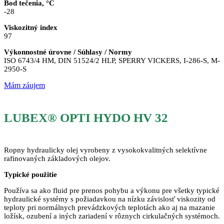
Bod tečenia, °C
-28
Viskozitný index
97
Výkonnostné úrovne / Súhlasy / Normy
ISO 6743/4 HM, DIN 51524/2 HLP, SPERRY VICKERS, I-286-S, M-
2950-S
Mám záujem
LUBEX® OPTI HYDO HV 32
Ropny hydraulicky olej vyrobeny z vysokokvalitných selektívne
rafinovaných základových olejov.
Typické použitie
Používa sa ako fluid pre prenos pohybu a výkonu pre všetky typické
hydraulické systémy s požiadavkou na nízku závislosť viskozity od
teploty pri normálnych prevádzkových teplotách ako aj na mazanie
ložísk, ozubení a iných zariadení v rôznych cirkulačných systémoch.