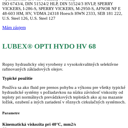
ISO 6743/4, DIN 51524/2 HLP, DIN 51524/3 HVLP, SPERRY
VICKERS, I-286-S, SPERRY VICKERS, M-2950-S, AFNOR NF E
48-603 HM, HV, VDMA 24318 Hoesch HWN 2333, SEB 181 222,
U.S. Steel 126, U.S. Steel 127
Mám záujem
LUBEX® OPTI HYDO HV 68
Ropny hydraulicky olej vyrobeny z vysokokvalitných selektívne
rafinovaných základových olejov.
Typické použitie
Používa sa ako fluid pre prenos pohybu a výkonu pre všetky typické
hydraulické systémy s požiadavkou na nízku závislosť viskozity od
teploty pri normálnych prevádzkových teplotách ako aj na mazanie
ložísk, ozubení a iných zariadení v rôznych cirkulačných systémoch.
Parametre
Kinematická viskozita pri 40°C, mm2/s