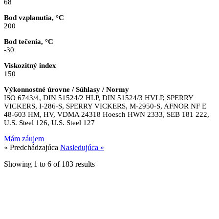
68
Bod vzplanutia, °C
200
Bod tečenia, °C
-30
Viskozitný index
150
Výkonnostné úrovne / Súhlasy / Normy
ISO 6743/4, DIN 51524/2 HLP, DIN 51524/3 HVLP, SPERRY
VICKERS, I-286-S, SPERRY VICKERS, M-2950-S, AFNOR NF E
48-603 HM, HV, VDMA 24318 Hoesch HWN 2333, SEB 181 222,
U.S. Steel 126, U.S. Steel 127
Mám záujem
« Predchádzajúca
Nasledujúca »
Showing
1
to
6
of
183
results