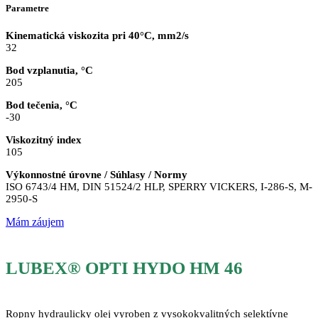
Parametre
Kinematická viskozita pri 40°C, mm2/s
32
Bod vzplanutia, °C
205
Bod tečenia, °C
-30
Viskozitný index
105
Výkonnostné úrovne / Súhlasy / Normy
ISO 6743/4 HM, DIN 51524/2 HLP, SPERRY VICKERS, I-286-S, M-
2950-S
Mám záujem
LUBEX® OPTI HYDO HM 46
Ropny hydraulicky olej vyroben z vysokokvalitných selektívne