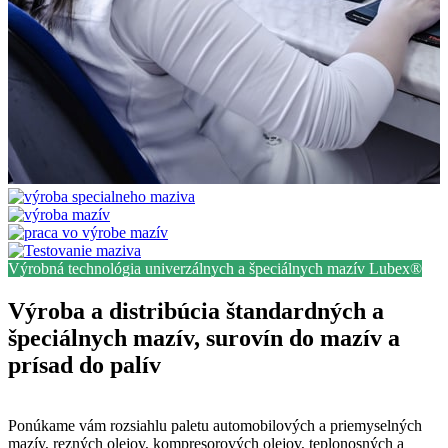
Výrobná technológia univerzálnych a špeciálnych mazív Lubex®
Výroba a distribúcia štandardných a
špeciálnych mazív, surovín do mazív a
prísad do palív
Ponúkame vám rozsiahlu paletu automobilových a priemyselných
mazív, rezných olejov, kompresorových olejov, teplonosných a