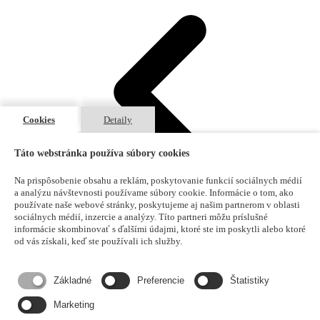
Cookies
Detaily
Táto webstránka používa súbory cookies
Na prispôsobenie obsahu a reklám, poskytovanie funkcií sociálnych médií
a analýzu návštevnosti používame súbory cookie. Informácie o tom, ako
používate naše webové stránky, poskytujeme aj našim partnerom v oblasti
sociálnych médií, inzercie a analýzy. Títo partneri môžu príslušné
informácie skombinovať s ďalšími údajmi, ktoré ste im poskytli alebo ktoré
od vás získali, keď ste používali ich služby.
1
2
3
4
5
6
7
8
9
10
...
30
31
Základné
Preferencie
Štatistiky
Marketing