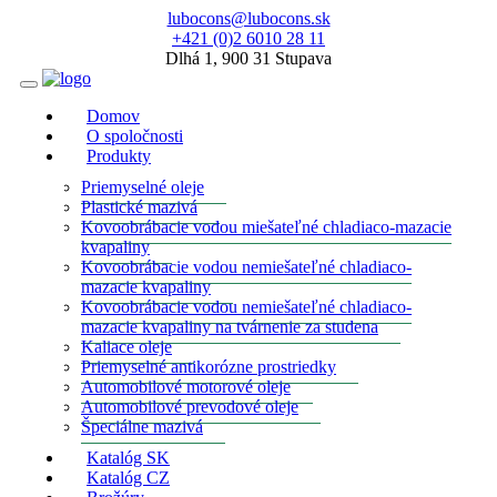
lubocons@lubocons.sk
+421 (0)2 6010 28 11
Dlhá 1, 900 31 Stupava
Domov
O spoločnosti
Produkty
Priemyselné oleje
Plastické mazivá
Kovoobrábacie vodou miešateľné chladiaco-mazacie
kvapaliny
Kovoobrábacie vodou nemiešateľné chladiaco-
mazacie kvapaliny
Kovoobrábacie vodou nemiešateľné chladiaco-
mazacie kvapaliny na tvárnenie za studena
Kaliace oleje
Priemyselné antikorózne prostriedky
Automobilové motorové oleje
Automobilové prevodové oleje
Špeciálne mazivá
Katalóg SK
Katalóg CZ