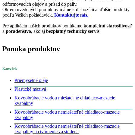
odformovacích olejov a prísad do palív.
Okrem uvedených produktov máme k dispozícii aj ďalšie produkty
podľa Vašich požiadaviek.
Kontaktujte nás.
Pre aplikáciu našich produktov ponúkame
kompletnú starostlivosť
a
poradenstvo
, ako aj
bezplatný technický servis
.
Ponuka produktov
Kategórie
Priemyselné oleje
Plastické mazivá
Kovoobrábacie vodou miešateľné chladiaco-mazacie
kvapaliny
Kovoobrábacie vodou nemiešateľné chladiaco-mazacie
kvapaliny
Kovoobrábacie vodou nemiešateľné chladiaco-mazacie
kvapaliny na tvárnenie za studena