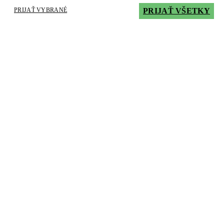
PRIJAŤ VYBRANÉ
PRIJAŤ VŠETKY
Naši autorizovaní distribútori
Vyhľadajte adresu a nájdite najbližšieho predajcu alebo distribútora