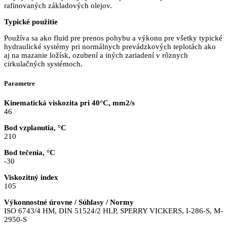
rafinovaných základových olejov.
Typické použitie
Používa sa ako fluid pre prenos pohybu a výkonu pre všetky typické
hydraulické systémy pri normálnych prevádzkových teplotách ako
aj na mazanie ložísk, ozubení a iných zariadení v rôznych
cirkulačných systémoch.
Parametre
Kinematická viskozita pri 40°C, mm2/s
46
Bod vzplanutia, °C
210
Bod tečenia, °C
-30
Viskozitný index
105
Výkonnostné úrovne / Súhlasy / Normy
ISO 6743/4 HM, DIN 51524/2 HLP, SPERRY VICKERS, I-286-S, M-
2950-S