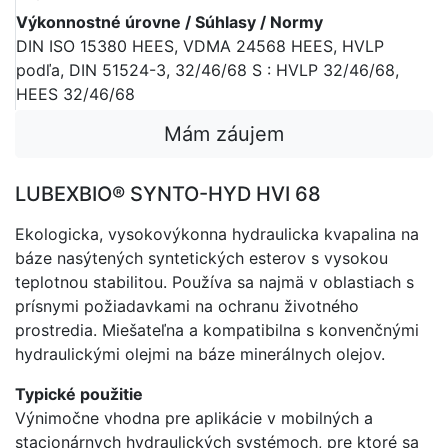
Výkonnostné úrovne / Súhlasy / Normy
DIN ISO 15380 HEES, VDMA 24568 HEES, HVLP
podľa, DIN 51524-3, 32/46/68 S : HVLP 32/46/68,
HEES 32/46/68
Mám záujem
LUBEXBIO® SYNTO-HYD HVI 68
Ekologicka, vysokovýkonna hydraulicka kvapalina na
báze nasýtených syntetických esterov s vysokou
teplotnou stabilitou. Používa sa najmä v oblastiach s
prísnymi požiadavkami na ochranu životného
prostredia. Miešateľna a kompatibilna s konvenčnými
hydraulickými olejmi na báze minerálnych olejov.
Typické použitie
Výnimočne vhodna pre aplikácie v mobilných a
stacionárnych hydraulických systémoch, pre ktoré sa