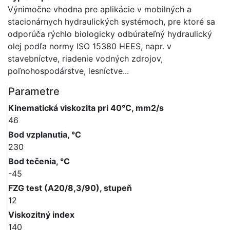
Výnimočne vhodna pre aplikácie v mobilných a
stacionárnych hydraulických systémoch, pre ktoré sa
odporúča rýchlo biologicky odbúrateľný hydraulický
olej podľa normy ISO 15380 HEES, napr. v
stavebníctve, riadenie vodných zdrojov,
poľnohospodárstve, lesníctve...
Parametre
Kinematická viskozita pri 40°C, mm2/s
46
Bod vzplanutia, °C
230
Bod tečenia, °C
-45
FZG test (A20/8,3/90), stupeň
12
Viskozitný index
140