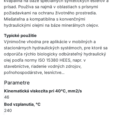
kvapalina na báze špeciálnych syntetických esterov a
prísad. Používa sa najmä v oblastiach s prísnymi
požiadavkami na ochranu životného prostredia.
Miešateľna a kompatibilna s konvenčnými
hydraulickými olejmi na báze minerálnych olejov.
Typické použitie
Výnimočne vhodna pre aplikácie v mobilných a
stacionárnych hydraulických systémoch, pre ktoré sa
odporúča rýchlo biologicky odbúrateľný hydraulický
olej podľa normy ISO 15380 HEES, napr. v
stavebníctve, riadenie vodných zdrojov,
poľnohospodárstve, lesníctve...
Parametre
Kinematická viskozita pri 40°C, mm2/s
46
Bod vzplanutia, °C
240