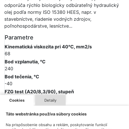
odporúča rýchlo biologicky odbúrateľný hydraulický
olej podľa normy ISO 15380 HEES, napr. v
stavebníctve, riadenie vodných zdrojov,
poľnohospodárstve, lesníctve...
Parametre
Kinematická viskozita pri 40°C, mm2/s
68
Bod vzplanutia, °C
240
Bod tečenia, °C
-40
FZG test (A20/8,3/90), stupeň
12
Cookies
Detaily
Viskozitný index
140
Táto webstránka používa súbory cookies
Výkonnostné úrovne / Súhlasy / Normy
Na prispôsobenie obsahu a reklám, poskytovanie funkcií
DIN ISO 15380 HEES, VDMA 24568 HEES, HVLP