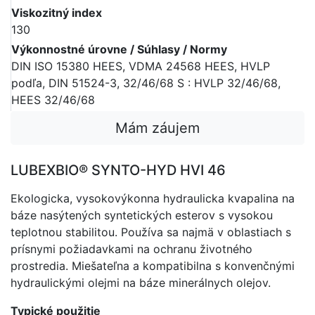
Viskozitný index
130
Výkonnostné úrovne / Súhlasy / Normy
DIN ISO 15380 HEES, VDMA 24568 HEES, HVLP
podľa, DIN 51524-3, 32/46/68 S : HVLP 32/46/68,
HEES 32/46/68
Mám záujem
LUBEXBIO® SYNTO-HYD HVI 46
Ekologicka, vysokovýkonna hydraulicka kvapalina na
báze nasýtených syntetických esterov s vysokou
teplotnou stabilitou. Používa sa najmä v oblastiach s
prísnymi požiadavkami na ochranu životného
prostredia. Miešateľna a kompatibilna s konvenčnými
hydraulickými olejmi na báze minerálnych olejov.
Typické použitie