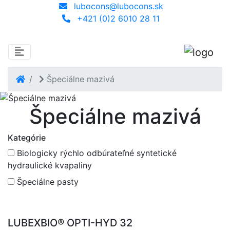
lubocons@lubocons.sk
+421 (0)2 6010 28 11
Dlhá 1, 900 31 Stupava
Špeciálne mazivá
Špeciálne mazivá
Kategórie
Biologicky rýchlo odbúrateľné syntetické
hydraulické kvapaliny
Špeciálne pasty
LUBEXBIO® OPTI-HYD 32