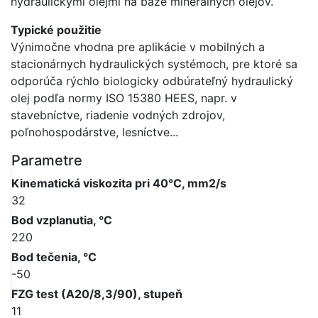
hydraulickými olejmi na báze minerálnych olejov.
Typické použitie
Výnimočne vhodna pre aplikácie v mobilných a
stacionárnych hydraulických systémoch, pre ktoré sa
odporúča rýchlo biologicky odbúrateľný hydraulický
olej podľa normy ISO 15380 HEES, napr. v
stavebníctve, riadenie vodných zdrojov,
poľnohospodárstve, lesníctve...
Parametre
Kinematická viskozita pri 40°C, mm2/s
32
Bod vzplanutia, °C
220
Bod tečenia, °C
-50
FZG test (A20/8,3/90), stupeň
11