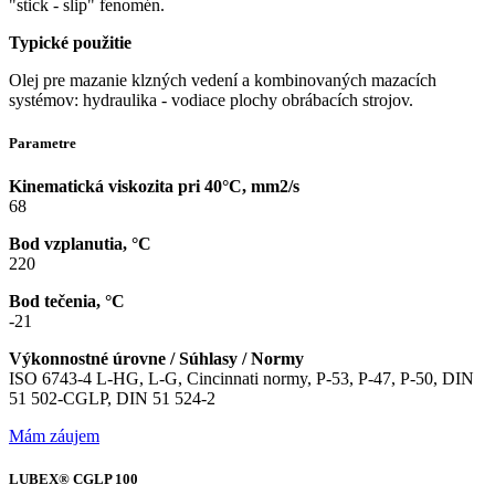
"stick - slip" fenomén.
Typické použitie
Olej pre mazanie klzných vedení a kombinovaných mazacích
systémov: hydraulika - vodiace plochy obrábacích strojov.
Parametre
Kinematická viskozita pri 40°C, mm2/s
68
Bod vzplanutia, °C
220
Bod tečenia, °C
-21
Výkonnostné úrovne / Súhlasy / Normy
ISO 6743-4 L-HG, L-G, Cincinnati normy, P-53, P-47, P-50, DIN
51 502-CGLP, DIN 51 524-2
Mám záujem
LUBEX® CGLP 100