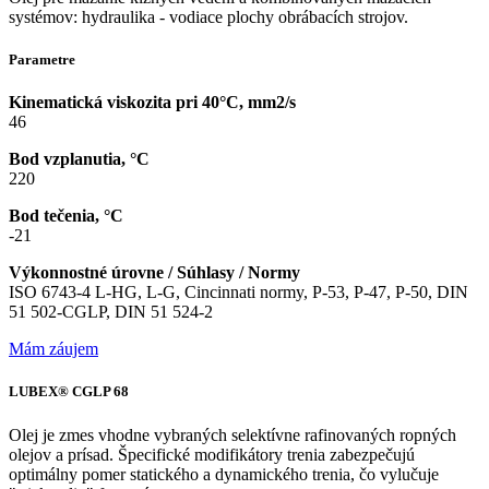
systémov: hydraulika - vodiace plochy obrábacích strojov.
Parametre
Kinematická viskozita pri 40°C, mm2/s
46
Bod vzplanutia, °C
220
Bod tečenia, °C
-21
Výkonnostné úrovne / Súhlasy / Normy
ISO 6743-4 L-HG, L-G, Cincinnati normy, P-53, P-47, P-50, DIN
51 502-CGLP, DIN 51 524-2
Mám záujem
LUBEX® CGLP 68
Olej je zmes vhodne vybraných selektívne rafinovaných ropných
olejov a prísad. Špecifické modifikátory trenia zabezpečujú
optimálny pomer statického a dynamického trenia, čo vylučuje