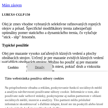
Mám záujem
LUBEX® CGLP 150
Olej je zmes vhodne vybraných selektívne rafinovaných ropných
olejov a prísad. Špecifické modifikátory trenia zabezpečujú
optimálny pomer statického a dynamického trenia, čo vylučuje
"stick - slip" fenomén.
Typické použitie
Olej pre mazanie vysoko zaťažených klzných vedení a plochy
obrábacích strojov. Určený je pre mazanie zvislých klzných vedení
najťažších obrábacích strojov. Možno ho použiť aj pre mazanie
prevodoviek a ostatných mazacích miest, pokiaľ druh a viskozita
Cookies
Detaily
oleja zodpovedá predpisu výrobcu.
Táto webstránka používa súbory cookies
Parametre
Na prispôsobenie obsahu a reklám, poskytovanie funkcií sociálnych médií
Kinematická viskozita pri 40°C, mm2/s
a analýzu návštevnosti používame súbory cookie. Informácie o tom, ako
150
používate naše webové stránky, poskytujeme aj našim partnerom v oblasti
sociálnych médií, inzercie a analýzy. Títo partneri môžu príslušné
Bod vzplanutia, °C
informácie skombinovať s ďalšími údajmi, ktoré ste im poskytli alebo ktoré
220