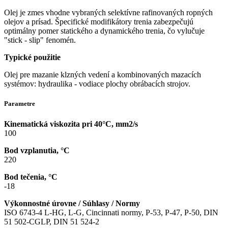
Olej je zmes vhodne vybraných selektívne rafinovaných ropných
olejov a prísad. Špecifické modifikátory trenia zabezpečujú
optimálny pomer statického a dynamického trenia, čo vylučuje
"stick - slip" fenomén.
Typické použitie
Olej pre mazanie klzných vedení a kombinovaných mazacích
systémov: hydraulika - vodiace plochy obrábacích strojov.
Parametre
Kinematická viskozita pri 40°C, mm2/s
100
Bod vzplanutia, °C
220
Bod tečenia, °C
-18
Výkonnostné úrovne / Súhlasy / Normy
ISO 6743-4 L-HG, L-G, Cincinnati normy, P-53, P-47, P-50, DIN
51 502-CGLP, DIN 51 524-2