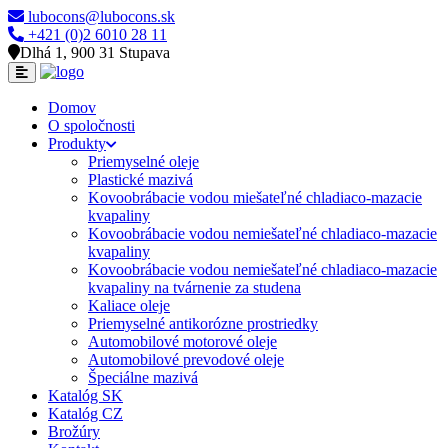
lubocons@lubocons.sk
+421 (0)2 6010 28 11
Dlhá 1, 900 31 Stupava
Domov
O spoločnosti
Produkty
Priemyselné oleje
Plastické mazivá
Kovoobrábacie vodou miešateľné chladiaco-mazacie
kvapaliny
Kovoobrábacie vodou nemiešateľné chladiaco-mazacie
kvapaliny
Kovoobrábacie vodou nemiešateľné chladiaco-mazacie
kvapaliny na tvárnenie za studena
Kaliace oleje
Priemyselné antikorózne prostriedky
Automobilové motorové oleje
Automobilové prevodové oleje
Špeciálne mazivá
Katalóg SK
Katalóg CZ
Brožúry