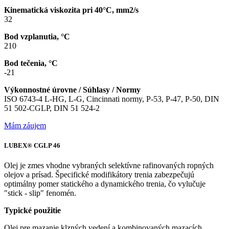
Kinematická viskozita pri 40°C, mm2/s
32
Bod vzplanutia, °C
210
Bod tečenia, °C
-21
Výkonnostné úrovne / Súhlasy / Normy
ISO 6743-4 L-HG, L-G, Cincinnati normy, P-53, P-47, P-50, DIN
51 502-CGLP, DIN 51 524-2
Mám záujem
LUBEX® CGLP 46
Olej je zmes vhodne vybraných selektívne rafinovaných ropných
olejov a prísad. Špecifické modifikátory trenia zabezpečujú
optimálny pomer statického a dynamického trenia, čo vylučuje
"stick - slip" fenomén.
Typické použitie
Olej pre mazanie klzných vedení a kombinovaných mazacích