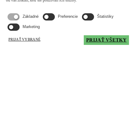
od vás získali, keď ste používali ich služby.
Bod tečenia, °C
-18
Základné
Preferencie
Štatistiky
Výkonnostné úrovne / Súhlasy / Normy
Marketing
ISO 6743-4 L-HG, L-G, Cincinnati normy, P-53, P-47, P-50, DIN
51 502-CGLP, DIN 51 524-2
PRIJAŤ VYBRANÉ
PRIJAŤ VŠETKY
Mám záujem
LUBEX® CGLP 220
Olej je zmes vhodne vybraných selektívne rafinovaných ropných
olejov a prísad. Špecifické modifikátory trenia zabezpečujú
optimálny pomer statického a dynamického trenia, čo vylučuje
"stick - slip" fenomén.
Typické použitie
Olej pre mazanie vysoko zaťažených klzných vedení a plochy
obrábacích strojov. Určený je pre mazanie zvyslých klzných vedení
najťažších obrábacích strojov. Možno ho použiť aj pre mazanie
prevodoviek a ostatných mazacích miest, pokiaľ druh a viskozita
oleja zodpovedá predpisu výrobcu.