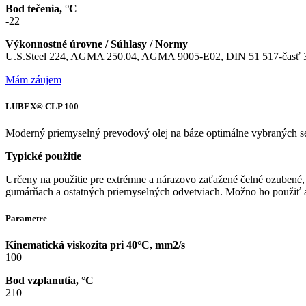
Bod tečenia, °C
-22
Výkonnostné úrovne / Súhlasy / Normy
U.S.Steel 224, AGMA 250.04, AGMA 9005-E02, DIN 51 517-časť 3
Mám záujem
LUBEX® CLP 100
Moderný priemyselný prevodový olej na báze optimálne vybraných sel
Typické použitie
Určeny na použitie pre extrémne a nárazovo zaťažené čelné ozubené, 
gumárňach a ostatných priemyselných odvetviach. Možno ho použiť a
Parametre
Kinematická viskozita pri 40°C, mm2/s
100
Bod vzplanutia, °C
210