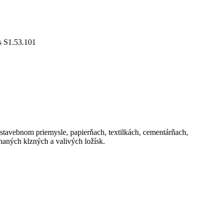
 S1.53.101
stavebnom priemysle, papierňach, textilkách, cementárňach,
aných klzných a valivých ložísk.