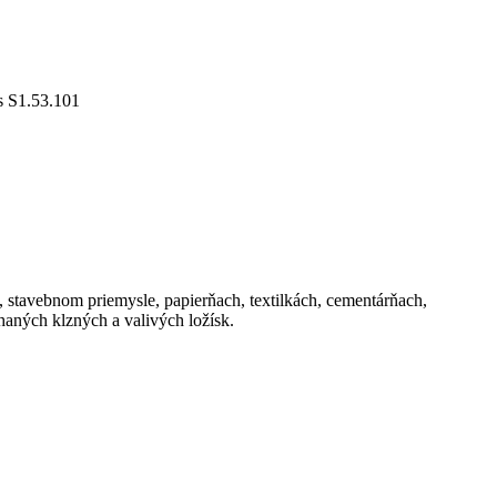
 S1.53.101
, stavebnom priemysle, papierňach, textilkách, cementárňach,
aných klzných a valivých ložísk.