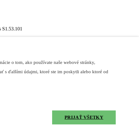
 S1.53.101
mácie o tom, ako používate naše webové stránky,
ť s ďalšími údajmi, ktoré ste im poskytli alebo ktoré od
, stavebnom priemysle, papierňach, textilkách, cementárňach,
aných klzných a valivých ložísk.
PRIJAŤ VŠETKY