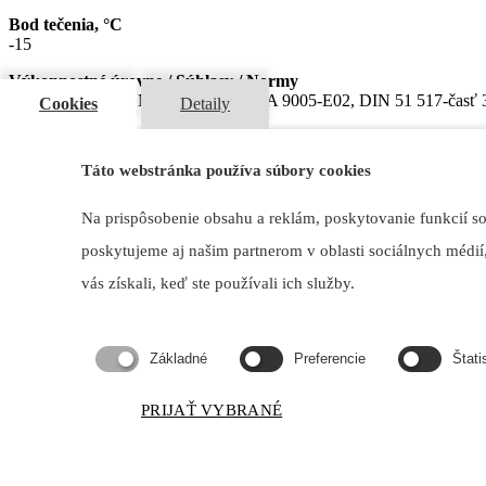
Bod tečenia, °C
-15
Výkonnostné úrovne / Súhlasy / Normy
U.S.Steel 224, AGMA 250.04, AGMA 9005-E02, DIN 51 517-časť 3
Cookies
Detaily
Mám záujem
Táto webstránka používa súbory cookies
LUBEX® CLP 460
Na prispôsobenie obsahu a reklám, poskytovanie funkcií s
Moderny priemyselný prevodový olej na báze optimálne vybraných sel
poskytujeme aj našim partnerom v oblasti sociálnych médií,
Typické použitie
vás získali, keď ste používali ich služby.
Určen je na použitie pre extrémne a nárazovo zaťažené čelné ozubené
gumárňach a ostatných priemyselných odvetviach. Možno ho použiť a
Základné
Preferencie
Štati
Parametre
Kinematická viskozita pri 40°C, mm2/s
PRIJAŤ VYBRANÉ
460
Bod vzplanutia, °C
230