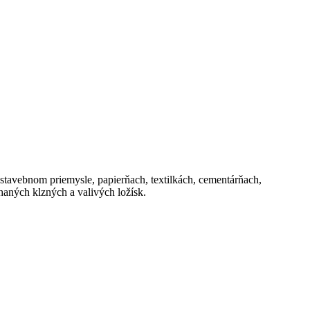
stavebnom priemysle, papierňach, textilkách, cementárňach,
aných klzných a valivých ložísk.