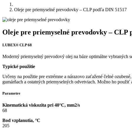
Oleje pre priemyselné prevodovky – CLP podľa DIN 51517
Oleje pre priemyselné prevodovky – CLP 
LUBEX® CLP 68
Moderný priemyselný prevodový olej na báze optimálne vybraných sel
Typické použitie
Určeny na použitie pre extrémne a nárazovo zaťažené čelné ozubené, 
gumárňach a ostatných priemyselných odvetviach. Možno ho použiť a
Parametre
Kinematická viskozita pri 40°C, mm2/s
68
Bod vzplanutia, °C
205