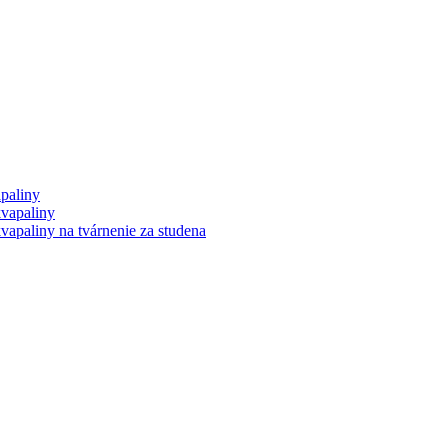
paliny
vapaliny
apaliny na tvárnenie za studena