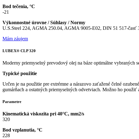
Bod tečenia, °C
-21
Výkonnostné úrovne / Súhlasy / Normy
U.S.Steel 224, AGMA 250.04, AGMA 9005-E02, DIN 51 517-časť 3
Mám záujem
LUBEX® CLP 320
Moderny priemyselný prevodový olej na báze optimálne vybraných sel
Typické použitie
Určen je na použitie pre extrémne a nárazovo zaťažené čelné ozubené
gumárňach a ostatných priemyselných odvetviach. Možno ho použiť a
Parametre
Kinematická viskozita pri 40°C, mm2/s
320
Bod vzplanutia, °C
228