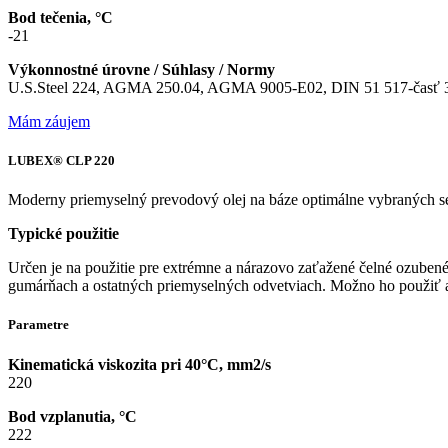
Bod tečenia, °C
-21
Výkonnostné úrovne / Súhlasy / Normy
U.S.Steel 224, AGMA 250.04, AGMA 9005-E02, DIN 51 517-časť 3
Mám záujem
LUBEX® CLP 220
Moderny priemyselný prevodový olej na báze optimálne vybraných sel
Typické použitie
Určen je na použitie pre extrémne a nárazovo zaťažené čelné ozubené
gumárňach a ostatných priemyselných odvetviach. Možno ho použiť a
Parametre
Kinematická viskozita pri 40°C, mm2/s
220
Bod vzplanutia, °C
222