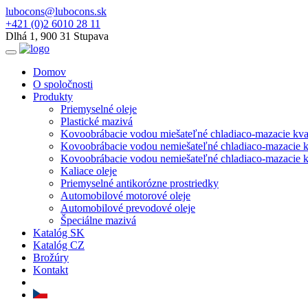
lubocons@lubocons.sk
+421 (0)2 6010 28 11
Dlhá 1, 900 31 Stupava
Domov
O spoločnosti
Produkty
Priemyselné oleje
Plastické mazivá
Kovoobrábacie vodou miešateľné chladiaco-mazacie kva
Kovoobrábacie vodou nemiešateľné chladiaco-mazacie k
Kovoobrábacie vodou nemiešateľné chladiaco-mazacie kv
Kaliace oleje
Priemyselné antikorózne prostriedky
Automobilové motorové oleje
Automobilové prevodové oleje
Špeciálne mazivá
Katalóg SK
Katalóg CZ
Brožúry
Kontakt