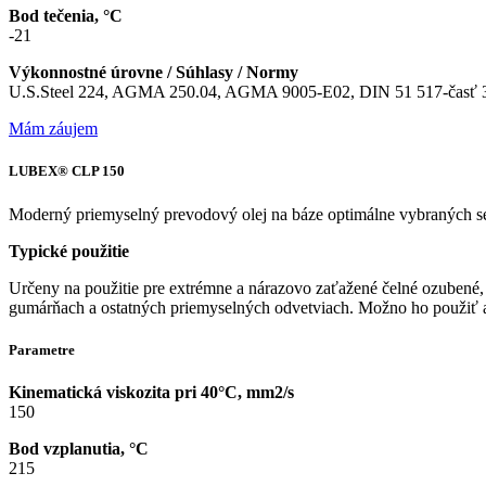
Bod tečenia, °C
-21
Výkonnostné úrovne / Súhlasy / Normy
U.S.Steel 224, AGMA 250.04, AGMA 9005-E02, DIN 51 517-časť 3
Mám záujem
LUBEX® CLP 150
Moderný priemyselný prevodový olej na báze optimálne vybraných sel
Typické použitie
Určeny na použitie pre extrémne a nárazovo zaťažené čelné ozubené, 
gumárňach a ostatných priemyselných odvetviach. Možno ho použiť a
Parametre
Kinematická viskozita pri 40°C, mm2/s
150
Bod vzplanutia, °C
215