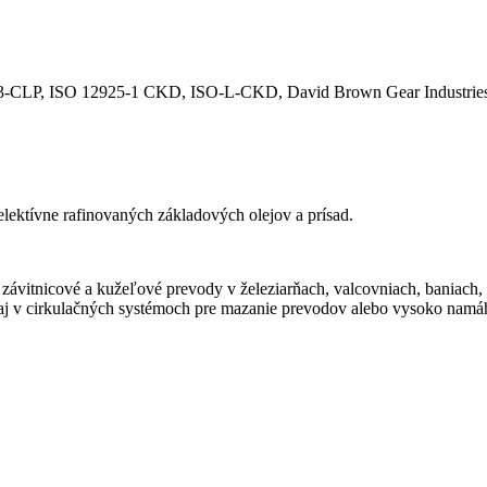
-CLP, ISO 12925-1 CKD, ISO-L-CKD, David Brown Gear Industries
ektívne rafinovaných základových olejov a prísad.
závitnicové a kužeľové prevody v železiarňach, valcovniach, baniach, 
j v cirkulačných systémoch pre mazanie prevodov alebo vysoko namáh