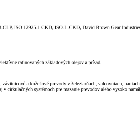
-CLP, ISO 12925-1 CKD, ISO-L-CKD, David Brown Gear Industries
ektívne rafinovaných základových olejov a prísad.
, závitnicové a kužeľové prevody v železiarňach, valcovniach, baniach
j v cirkulačných systémoch pre mazanie prevodov alebo vysoko namáh