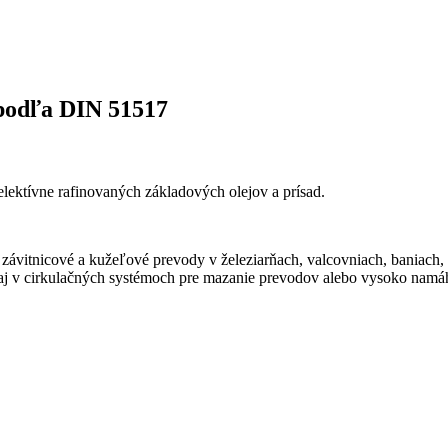
podľa DIN 51517
ektívne rafinovaných základových olejov a prísad.
závitnicové a kužeľové prevody v železiarňach, valcovniach, baniach, 
j v cirkulačných systémoch pre mazanie prevodov alebo vysoko namáh