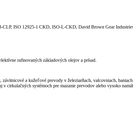
-CLP, ISO 12925-1 CKD, ISO-L-CKD, David Brown Gear Industries
ektívne rafinovaných základových olejov a prísad.
, závitnicové a kužeľové prevody v železiarňach, valcovniach, baniach
j v cirkulačných systémoch pre mazanie prevodov alebo vysoko namáh