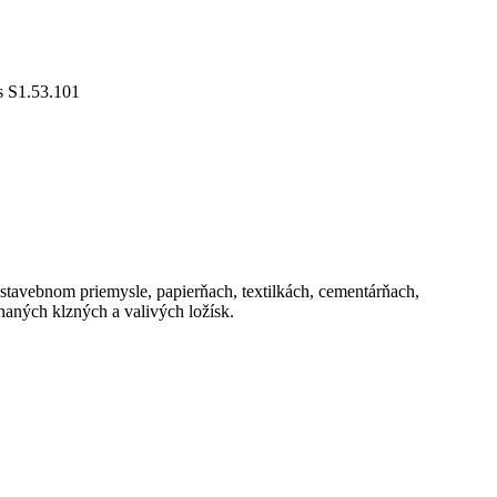
 S1.53.101
stavebnom priemysle, papierňach, textilkách, cementárňach,
aných klzných a valivých ložísk.