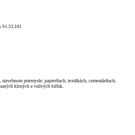
 S1.53.101
, stavebnom priemysle, papierňach, textilkách, cementárňach,
aných klzných a valivých ložísk.