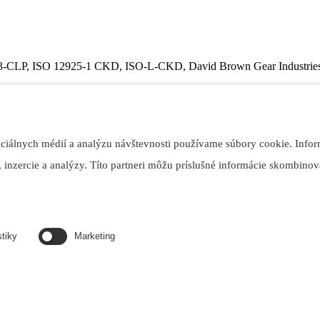
-CLP, ISO 12925-1 CKD, ISO-L-CKD, David Brown Gear Industries
ociálnych médií a analýzu návštevnosti používame súbory cookie. Infor
ektívne rafinovaných základových olejov a prísad.
 inzercie a analýzy. Títo partneri môžu príslušné informácie skombinova
, závitnicové a kužeľové prevody v železiarňach, valcovniach, baniach
j v cirkulačných systémoch pre mazanie prevodov alebo vysoko namáh
stiky
Marketing