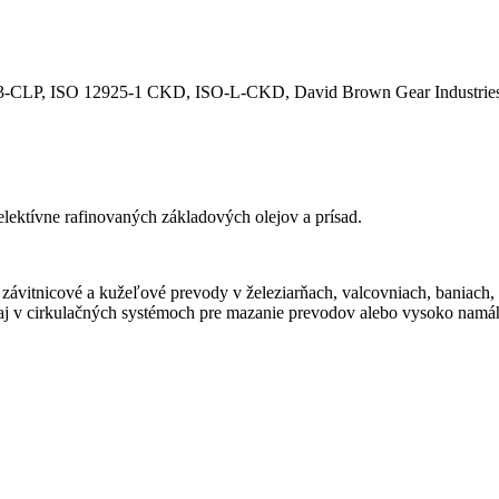
-CLP, ISO 12925-1 CKD, ISO-L-CKD, David Brown Gear Industries
ektívne rafinovaných základových olejov a prísad.
závitnicové a kužeľové prevody v železiarňach, valcovniach, baniach, 
j v cirkulačných systémoch pre mazanie prevodov alebo vysoko namáh