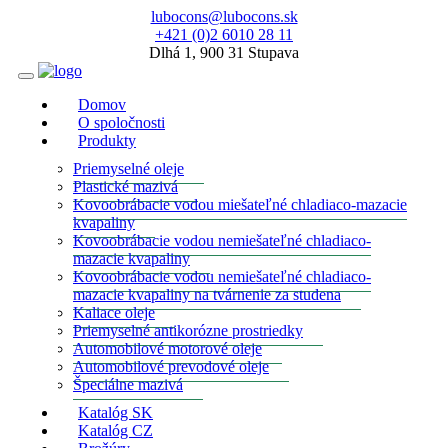
lubocons@lubocons.sk
+421 (0)2 6010 28 11
Dlhá 1, 900 31 Stupava
Domov
O spoločnosti
Produkty
Priemyselné oleje
Plastické mazivá
Kovoobrábacie vodou miešateľné chladiaco-mazacie
kvapaliny
Kovoobrábacie vodou nemiešateľné chladiaco-
mazacie kvapaliny
Kovoobrábacie vodou nemiešateľné chladiaco-
mazacie kvapaliny na tvárnenie za studena
Kaliace oleje
Priemyselné antikorózne prostriedky
Automobilové motorové oleje
Automobilové prevodové oleje
Špeciálne mazivá
Katalóg SK
Katalóg CZ