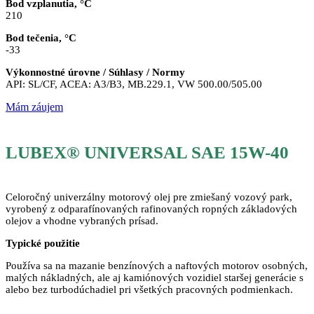
Bod vzplanutia, °C
210
Bod tečenia, °C
-33
Výkonnostné úrovne / Súhlasy / Normy
API: SL/CF, ACEA: A3/B3, MB.229.1, VW 500.00/505.00
Mám záujem
LUBEX® UNIVERSAL SAE 15W-40
Celoročný univerzálny motorový olej pre zmiešaný vozový park,
vyrobený z odparafínovaných rafinovaných ropných základových
olejov a vhodne vybraných prísad.
Typické použitie
Používa sa na mazanie benzínových a naftových motorov osobných,
malých nákladných, ale aj kamiónových vozidiel staršej generácie s
alebo bez turbodúchadiel pri všetkých pracovných podmienkach.