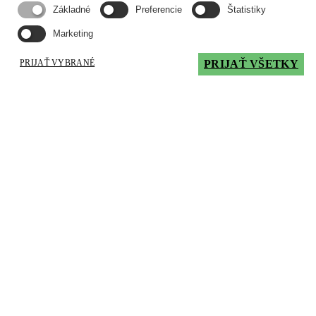
Základné
Preferencie
Štatistiky
13,5
Kinematická viskozita pri 40°C, mm2/s
Marketing
95,0
PRIJAŤ VYBRANÉ
PRIJAŤ VŠETKY
Hustota pri 15°C, kg/m3
865
Bod vzplanutia, °C
220
Bod tečenia, °C
-30
Výkonnostné úrovne / Súhlasy / Normy
API: CI-4/SL, GLOBAL DHD 1, ACEA: E7/E5/E3/B3/A3,
MB.228.3, VOLVO VDS-3, MAN M 3275, ALLISON C4
Mám záujem
×
Inovatívne mazivá vyžadujú
skúsenosti