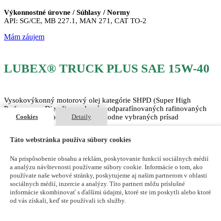
Výkonnostné úrovne / Súhlasy / Normy
API: SG/CE, MB 227.1, MAN 271, CAT TO-2
Mám záujem
LUBEX® TRUCK PLUS SAE 15W-40
Vysokovýkonný motorový olej kategórie SHPD (Super High
Performance Diesel), vyrobený z odparafínovaných rafinovaných
ropných základových olejov a vhodne vybraných prísad
Cookies
Detaily
Typické použitie
Táto webstránka používa súbory cookies
Vhodný je na mazanie vysoko zaťažovaných preplňovaných i
nepreplňovaných naftových motorov v nákladných automobiloch,
Na prispôsobenie obsahu a reklám, poskytovanie funkcií sociálnych médií
úžitkových vozidiel, stavebných a priemyselných pracovných
a analýzu návštevnosti používame súbory cookie. Informácie o tom, ako
strojov. Je ideálny pre zmiešaný vozový park, pretože umožňuje
používate naše webové stránky, poskytujeme aj našim partnerom v oblasti
použitie jedného typu oleja pre celoročnú prevádzku.
sociálnych médií, inzercie a analýzy. Títo partneri môžu príslušné
informácie skombinovať s ďalšími údajmi, ktoré ste im poskytli alebo ktoré
od vás získali, keď ste používali ich služby.
Parametre
Kinematická viskozita pri 100°C, mm2/s