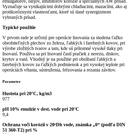
emulgátorov, olejov, inhibítorov korózie a špeciálnych AW prísad.
Vyznačuje sa vynikajúcimi dobrými chladiacimi, mazacími, ako aj
protikoróznymi vlastnosťami, ktoré sú dané synergizmom
vybraných prísad.
Typické použitie
V prvom rade je určený pre operácie lisovania za studena ťažko
obrobiteľných plechov zo železa, ľahkých i farebných kovov, pri
výrobe zložitých tvarov a tam, kde sú prítomné vysoké tlaky pri
lisovaní. Používa sa pri lisovaní častí pračiek z nerezu, diskov,
krytov a vaní. Vhodný je na použitie pri obrábaní ľahkých a
farebných kovov za ťažkých podmienok a pri vysokej teplote pri
operáciách vŕtania, sústruženia, frézovania a rezania závitov.
Parametre
Hustota pri 20°C, kg/m3
977
pH 10% emulzie v dest. vode pri 20°C
9,4
Ochrana voči korózii v 20ᵒDh vode, známka „0“ (podľa DIN
51 360-T2) pri %