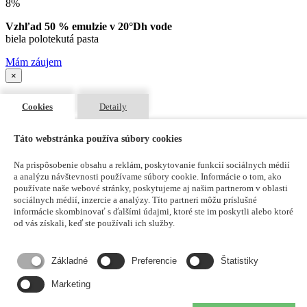
8%
Vzhľad 50 % emulzie v 20°Dh vode
biela polotekutá pasta
Mám záujem
×
Cookies
Detaily
Inovatívne mazivá vyžadujú
Táto webstránka používa súbory cookies
skúsenosti
Na prispôsobenie obsahu a reklám, poskytovanie funkcií sociálnych médií
aplikačných technikov
a analýzu návštevnosti používame súbory cookie. Informácie o tom, ako
používate naše webové stránky, poskytujeme aj našim partnerom v oblasti
Každej zmene maziva by mala predchádzať odborná
sociálnych médií, inzercie a analýzy. Títo partneri môžu príslušné
konzultácia o príslušnej aplikácii. Iba potom je možné
informácie skombinovať s ďalšími údajmi, ktoré ste im poskytli alebo ktoré
zvoliť optimálne mazivo a optimálny mazací systém.
od vás získali, keď ste používali ich služby.
Kontaktujte nás, aby sme vám poradili, aké mazivo je
vhodné pre príslušnú aplikáciu, a odporučili rozsah
Základné
Preferencie
Štatistiky
podporných služieb, ktoré môžeme ponúknuť.
Marketing
Mám záujem o produkt