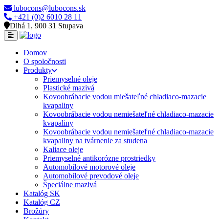
lubocons@lubocons.sk
+421 (0)2 6010 28 11
Dlhá 1, 900 31 Stupava
Domov
O spoločnosti
Produkty
Priemyselné oleje
Plastické mazivá
Kovoobrábacie vodou miešateľné chladiaco-mazacie
kvapaliny
Kovoobrábacie vodou nemiešateľné chladiaco-mazacie
kvapaliny
Kovoobrábacie vodou nemiešateľné chladiaco-mazacie
kvapaliny na tvárnenie za studena
Kaliace oleje
Priemyselné antikorózne prostriedky
Automobilové motorové oleje
Automobilové prevodové oleje
Špeciálne mazivá
Katalóg SK
Katalóg CZ
Brožúry