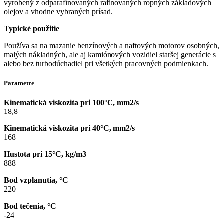
vyrobený z odparafínovaných rafinovaných ropných základových
olejov a vhodne vybraných prísad.
Typické použitie
Používa sa na mazanie benzínových a naftových motorov osobných,
malých nákladných, ale aj kamiónových vozidiel staršej generácie s
alebo bez turbodúchadiel pri všetkých pracovných podmienkach.
Parametre
Kinematická viskozita pri 100°C, mm2/s
18,8
Kinematická viskozita pri 40°C, mm2/s
168
Hustota pri 15°C, kg/m3
888
Bod vzplanutia, °C
220
Bod tečenia, °C
-24