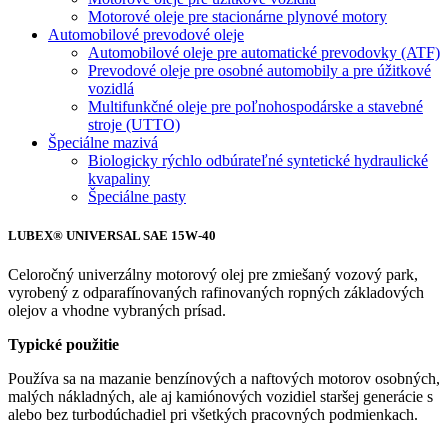
Motorové oleje pre stacionárne plynové motory
Automobilové prevodové oleje
Automobilové oleje pre automatické prevodovky (ATF)
Prevodové oleje pre osobné automobily a pre úžitkové
vozidlá
Multifunkčné oleje pre poľnohospodárske a stavebné
stroje (UTTO)
Špeciálne mazivá
Biologicky rýchlo odbúrateľné syntetické hydraulické
kvapaliny
Špeciálne pasty
LUBEX® UNIVERSAL SAE 15W-40
Celoročný univerzálny motorový olej pre zmiešaný vozový park,
vyrobený z odparafínovaných rafinovaných ropných základových
olejov a vhodne vybraných prísad.
Typické použitie
Používa sa na mazanie benzínových a naftových motorov osobných,
malých nákladných, ale aj kamiónových vozidiel staršej generácie s
alebo bez turbodúchadiel pri všetkých pracovných podmienkach.