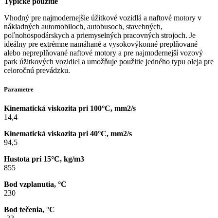
Typické použitie
Vhodný pre najmodernejšie úžitkové vozidlá a naftové motory v
nákladných automobiloch, autobusoch, stavebných,
poľnohospodárskych a priemyselných pracovných strojoch. Je
ideálny pre extrémne namáhané a vysokovýkonné preplňované
alebo nepreplňované naftové motory a pre najmodernejší vozový
park úžitkových vozidiel a umožňuje použitie jedného typu oleja pre
celoročnú prevádzku.
Parametre
Kinematická viskozita pri 100°C, mm2/s
14,4
Kinematická viskozita pri 40°C, mm2/s
94,5
Hustota pri 15°C, kg/m3
855
Bod vzplanutia, °C
230
Bod tečenia, °C