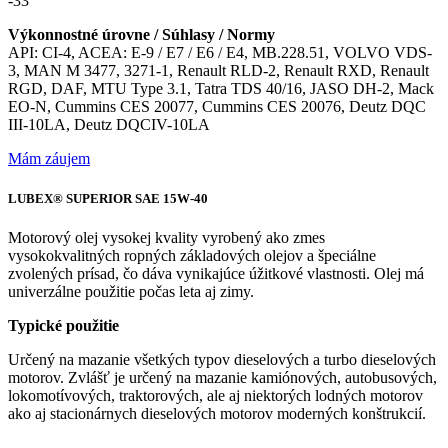
-33
Výkonnostné úrovne / Súhlasy / Normy
API: CI-4, ACEA: E-9 / E7 / E6 / E4, MB.228.51, VOLVO VDS-
3, MAN M 3477, 3271-1, Renault RLD-2, Renault RXD, Renault
RGD, DAF, MTU Type 3.1, Tatra TDS 40/16, JASO DH-2, Mack
EO-N, Cummins CES 20077, Cummins CES 20076, Deutz DQC
III-10LA, Deutz DQCIV-10LA
Mám záujem
LUBEX® SUPERIOR SAE 15W-40
Motorový olej vysokej kvality vyrobený ako zmes
vysokokvalitných ropných základových olejov a špeciálne
zvolených prísad, čo dáva vynikajúce úžitkové vlastnosti. Olej má
univerzálne použitie počas leta aj zimy.
Typické použitie
Určený na mazanie všetkých typov dieselových a turbo dieselových
motorov. Zvlášť je určený na mazanie kamiónových, autobusových,
lokomotívových, traktorových, ale aj niektorých lodných motorov
ako aj stacionárnych dieselových motorov moderných konštrukcií.