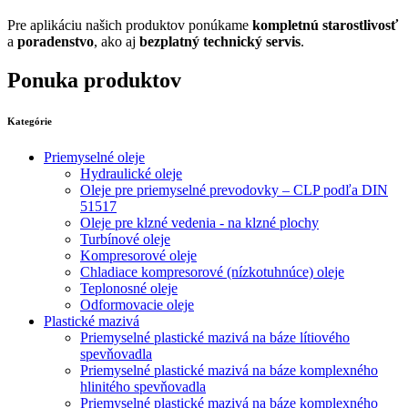
Pre aplikáciu našich produktov ponúkame
kompletnú starostlivosť
a
poradenstvo
, ako aj
bezplatný technický servis
.
Ponuka produktov
Kategórie
Priemyselné oleje
Hydraulické oleje
Oleje pre priemyselné prevodovky – CLP podľa DIN
51517
Oleje pre klzné vedenia - na klzné plochy
Turbínové oleje
Kompresorové oleje
Chladiace kompresorové (nízkotuhnúce) oleje
Teplonosné oleje
Odformovacie oleje
Plastické mazivá
Priemyselné plastické mazivá na báze lítiového
spevňovadla
Priemyselné plastické mazivá na báze komplexného
hlinitého spevňovadla
Priemyselné plastické mazivá na báze komplexného