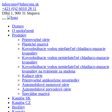
lubocons@lubocons.sk
+421 (0)2 6010 28 11
Dlhá 1, 900 31 Stupava
Domov
O spoločnosti
Produkty
Priemyselné oleje
Plastické mazivá
Kovoobrábacie vodou miešateľné chladiaco-mazacie
kvapaliny
Kovoobrábacie vodou nemiešateľné chladiaco-mazacie
kvapaliny
Kovoobrábacie vodou nemiešateľné chladiaco-mazacie
kvapaliny na tvárnenie za studena
Kaliace oleje
Priemyselné antikorózne prostriedky
Automobilové motorové oleje
Automobilové prevodové oleje
Špeciálne mazivá
Katalóg SK
Katalóg CZ
Brožúry
Kontakt