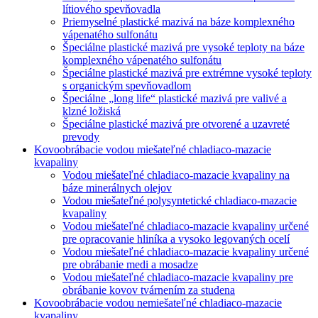
lítiového spevňovadla
Priemyselné plastické mazivá na báze komplexného
vápenatého sulfonátu
Špeciálne plastické mazivá pre vysoké teploty na báze
komplexného vápenatého sulfonátu
Špeciálne plastické mazivá pre extrémne vysoké teploty
s organickým spevňovadlom
Špeciálne „long life“ plastické mazivá pre valivé a
klzné ložiská
Špeciálne plastické mazivá pre otvorené a uzavreté
prevody
Kovoobrábacie vodou miešateľné chladiaco-mazacie
kvapaliny
Vodou miešateľné chladiaco-mazacie kvapaliny na
báze minerálnych olejov
Vodou miešateľné polysyntetické chladiaco-mazacie
kvapaliny
Vodou miešateľné chladiaco-mazacie kvapaliny určené
pre opracovanie hliníka a vysoko legovaných ocelí
Vodou miešateľné chladiaco-mazacie kvapaliny určené
pre obrábanie medi a mosadze
Vodou miešateľné chladiaco-mazacie kvapaliny pre
obrábanie kovov tvárnením za studena
Kovoobrábacie vodou nemiešateľné chladiaco-mazacie
kvapaliny