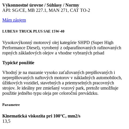
Výkonnostné úrovne / Súhlasy / Normy
API: SG/CE, MB 227.1, MAN 271, CAT TO-2
Mám záujem
LUBEX® TRUCK PLUS SAE 15W-40
Vysokovýkonný motorový olej kategórie SHPD (Super High
Performance Diesel), vyrobený z odparafínovaných rafinovaných
ropných základových olejov a vhodne vybraných prísad
Typické použitie
Vhodný je na mazanie vysoko zaťažovaných preplňovaných i
nepreplňovaných naftových motorov v nákladných automobiloch,
úžitkových vozidiel, stavebných a priemyselných pracovných
strojov. Je ideálny pre zmiešaný vozový park, pretože umožňuje
použitie jedného typu oleja pre celoročnú prevádzku.
Parametre
Kinematická viskozita pri 100°C, mm2/s
13,5