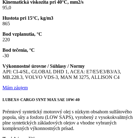
Kinematická viskozita pri 40°C, mm2/s
95,0
Hustota pri 15°C, kg/m3
865
Bod vzplanutia, °C
220
Bod tečenia, °C
-30
Výkonnostné úrovne / Súhlasy / Normy
API: CI-4/SL, GLOBAL DHD 1, ACEA: E7/E5/E3/B3/A3,
MB.228.3, VOLVO VDS-3, MAN M 3275, ALLISON C4
Mám záujem
LUBEX® CARGO SYNT MAX SAE 10W-40
Prémiový syntetický motorový olej s nízkym obsahom sulfátového
popola, síry a fosforu (LOW SAPS), vyrobený z vysokokvalitných
plne syntetických základových olejov a vhodne vybraných
komplexných výkonnostných prísad.