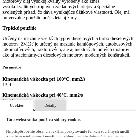
Motorový olej vysokej kvality vyrobený ako zmes
vysokokvalitných ropných základových olejov a špeciálne
zvolených prísad, čo dáva vynikajúce úžitkové vlastnosti. Olej má
univerzálne použitie počas leta aj zimy.
Typické použitie
Určený na mazanie všetkých typov dieselových a turbo dieselových
motorov. Zvlášť je určený na mazanie kamiónových, autobusových,
lokomotívových, traktorových, ale aj niektorých lodných motorov
ako aj stacionárnych dieselových motorov moderných konštrukcií.
Parametre
Kinematická viskozita pri 100°C, mm2/s
13,9
Kinematická viskozita pri 40°C, mm2/s
111,9
Cookies
Detaily
Hustota pri 15°C, kg/m3
873
Táto webstránka používa súbory cookies
Bod vzplanutia, °C
Na prispôsobenie obsahu a reklám, poskytovanie funkcií sociálnych médií
252
a analýzu návštevnosti používame súbory cookie. Informácie o tom, ako