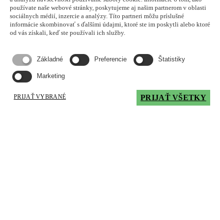
používate naše webové stránky, poskytujeme aj našim partnerom v oblasti
Bod tečenia, °C
sociálnych médií, inzercie a analýzy. Títo partneri môžu príslušné
-27
informácie skombinovať s ďalšími údajmi, ktoré ste im poskytli alebo ktoré
od vás získali, keď ste používali ich služby.
Výkonnostné úrovne / Súhlasy / Normy
API: CF-4/SG, ACEA: E-3, MB 227.1, VOLVO VDS, MAN 271,
CAT TO-2, ALLISON C2/C3
Základné
Preferencie
Štatistiky
Mám záujem
Marketing
« Predchádzajúca
Nasledujúca »
Showing
163
to
168
of
183
results
PRIJAŤ VYBRANÉ
PRIJAŤ VŠETKY