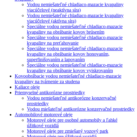
Vodou nemiešateľné chladiaco-mazacie kvapaliny
viacúčelové (neaktívna síra)
Vodou nemiešateľné chladiaco-mazacie kvapaliny
viacúčelové (aktívna síra)
Špeciálne vodou nemiešateľné chladiaco-mazacie
kvapaliny na obrábanie kovov brúsením
Špeciálne vodou nemiešateľné chladiaco-mazacie
kvapaliny na preťahovanie
Špeciálne vodou nemiešateľné chladiaco-mazacie
kvapaliny na obrábanie kovov honovaním,
superfinišovaním a lapovaním
Špeciálne vodou nemiešateľné chladiaco-mazacie
kvapaliny na obrábanie kovov vyiskrovaním
Kovoobrábacie vodou nemiešateľné chladiaco-mazacie
kvapaliny na tvárnenie za studena
Kaliace oleje
Priemyselné antikorózne prostriedky
Vodou nemiešateľné antikorózne konzervačné
prostriedky
Vodou miešateľné antikorózne konzervačné prostriedky
Automobilové motorové oleje
Motorové oleje pre osobné automobily a ľahké
úžitkové vozidlá
Motorové oleje pre zmiešaný vozový park
Motorové oleje pre úžitkové vozidlá