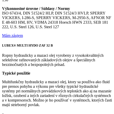
Výkonnostné úrovne / Súhlasy / Normy
ISO 6743/4, DIN 51524/2 HLP, DIN 51524/3 HVLP, SPERRY
VICKERS, I-286-S, SPERRY VICKERS, M-2950-S, AFNOR NF
E 48-603 HM, HV, VDMA 24318 Hoesch HWN 2333, SEB 181
222, U.S. Steel 126, U.S. Steel 127
Mám záujem
LUBEX® MULTI HYDO ZAF 32 B
Ropny hydraulicky a mazaci olej vyrobeny z vysokokvalitných
selektívne rafinovaných základových olejov a špeciálnych
bezzinočnatých a bezpopolných prísad.
Typické použitie
Multifunkčny hydraulicky a mazaci olej, ktory sa používa ako fluid
pre prenos pohybu a výkonu pre všetky typické hydraulické
systémy pri normálnych prevádzkových teplotách ako aj na mazanie
ložísk, ozubení a iných zariadení v rôznych cirkulačných systémoch
a v kompresoroch. Možno je ho používať v systémoch, ktorých časti
majú strieborný povlak.