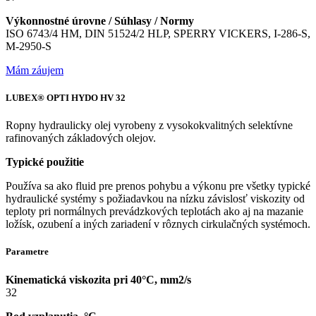
Výkonnostné úrovne / Súhlasy / Normy
ISO 6743/4 HM, DIN 51524/2 HLP, SPERRY VICKERS, I-286-S,
M-2950-S
Mám záujem
LUBEX® OPTI HYDO HV 32
Ropny hydraulicky olej vyrobeny z vysokokvalitných selektívne
rafinovaných základových olejov.
Typické použitie
Používa sa ako fluid pre prenos pohybu a výkonu pre všetky typické
hydraulické systémy s požiadavkou na nízku závislosť viskozity od
teploty pri normálnych prevádzkových teplotách ako aj na mazanie
ložísk, ozubení a iných zariadení v rôznych cirkulačných systémoch.
Parametre
Kinematická viskozita pri 40°C, mm2/s
32