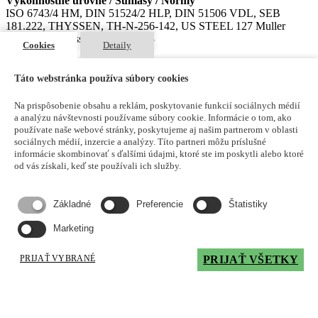
Výkonnostné úrovne / Súhlasy / Normy
ISO 6743/4 HM, DIN 51524/2 HLP, DIN 51506 VDL, SEB
181.222, THYSSEN, TH-N-256-142, US STEEL 127 Muller
Weingarten Press DTB 55005/13
Cookies
Detaily
Mám záujem
Táto webstránka používa súbory cookies
LUBEX® MULTI HYDO ZAF 68 B
Na prispôsobenie obsahu a reklám, poskytovanie funkcií sociálnych médií
a analýzu návštevnosti používame súbory cookie. Informácie o tom, ako
Ropny hydraulicky a mazaci olej vyroben z vysokokvalitných
používate naše webové stránky, poskytujeme aj našim partnerom v oblasti
selektívne rafinovaných základových olejov a špeciálnych
sociálnych médií, inzercie a analýzy. Títo partneri môžu príslušné
bezzinočnatých a bezpopolných prísad.
informácie skombinovať s ďalšími údajmi, ktoré ste im poskytli alebo ktoré
od vás získali, keď ste používali ich služby.
Typické použitie
Multifunkčny hydraulicky a mazaci olej, ktory sa používa ako fluid
Základné
Preferencie
Štatistiky
pre prenos pohybu a výkonu pre všetky typické hydraulické
systémy pri normálnych prevádzkových teplotách ako aj na mazanie
Marketing
ložísk, ozubení a iných zariadení v rôznych cirkulačných systémoch
a v kompresoroch. Možno je ho používať v systémoch, ktorých časti
majú strieborný povlak.
PRIJAŤ VYBRANÉ
PRIJAŤ VŠETKY
Parametre
Kinematická viskozita pri 40°C, mm2/s