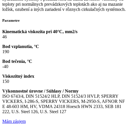
teploty pri normálnych prevádzkových teplotách ako aj na mazanie
ložísk, ozubení a iných zariadení v rôznych cirkulačných systémoch.
Parametre
Kinematická viskozita pri 40°C, mm2/s
46
Bod vzplanutia, °C
190
Bod tečenia, °C
-40
Viskozitný index
150
Výkonnostné úrovne / Súhlasy / Normy
ISO 6743/4, DIN 51524/2 HLP, DIN 51524/3 HVLP, SPERRY
VICKERS, I-286-S, SPERRY VICKERS, M-2950-S, AFNOR NF
E 48-603 HM, HV, VDMA 24318 Hoesch HWN 2333, SEB 181
222, U.S. Steel 126, U.S. Steel 127
Mám záujem