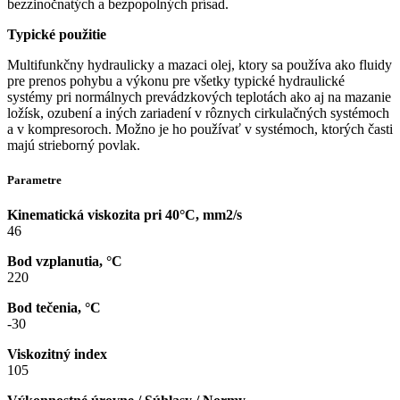
bezzinočnatých a bezpopolných prísad.
Typické použitie
Multifunkčny hydraulicky a mazaci olej, ktory sa používa ako fluidy
pre prenos pohybu a výkonu pre všetky typické hydraulické
systémy pri normálnych prevádzkových teplotách ako aj na mazanie
ložísk, ozubení a iných zariadení v rôznych cirkulačných systémoch
a v kompresoroch. Možno je ho používať v systémoch, ktorých časti
majú strieborný povlak.
Parametre
Kinematická viskozita pri 40°C, mm2/s
46
Bod vzplanutia, °C
220
Bod tečenia, °C
-30
Viskozitný index
105