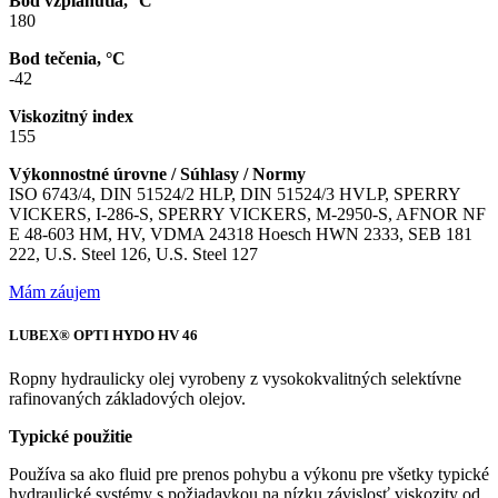
Bod vzplanutia, °C
180
Bod tečenia, °C
-42
Viskozitný index
155
Výkonnostné úrovne / Súhlasy / Normy
ISO 6743/4, DIN 51524/2 HLP, DIN 51524/3 HVLP, SPERRY
VICKERS, I-286-S, SPERRY VICKERS, M-2950-S, AFNOR NF
E 48-603 HM, HV, VDMA 24318 Hoesch HWN 2333, SEB 181
222, U.S. Steel 126, U.S. Steel 127
Mám záujem
LUBEX® OPTI HYDO HV 46
Ropny hydraulicky olej vyrobeny z vysokokvalitných selektívne
rafinovaných základových olejov.
Typické použitie
Používa sa ako fluid pre prenos pohybu a výkonu pre všetky typické
hydraulické systémy s požiadavkou na nízku závislosť viskozity od