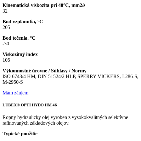
Kinematická viskozita pri 40°C, mm2/s
32
Bod vzplanutia, °C
205
Bod tečenia, °C
-30
Viskozitný index
105
Výkonnostné úrovne / Súhlasy / Normy
ISO 6743/4 HM, DIN 51524/2 HLP, SPERRY VICKERS, I-286-S,
M-2950-S
Mám záujem
LUBEX® OPTI HYDO HM 46
Ropny hydraulicky olej vyroben z vysokokvalitných selektívne
rafinovaných základových olejov.
Typické použitie