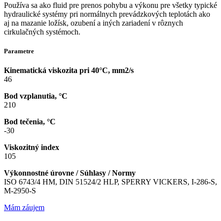
Používa sa ako fluid pre prenos pohybu a výkonu pre všetky typické
hydraulické systémy pri normálnych prevádzkových teplotách ako
aj na mazanie ložísk, ozubení a iných zariadení v rôznych
cirkulačných systémoch.
Parametre
Kinematická viskozita pri 40°C, mm2/s
46
Bod vzplanutia, °C
210
Bod tečenia, °C
-30
Viskozitný index
105
Výkonnostné úrovne / Súhlasy / Normy
ISO 6743/4 HM, DIN 51524/2 HLP, SPERRY VICKERS, I-286-S,
M-2950-S
Mám záujem