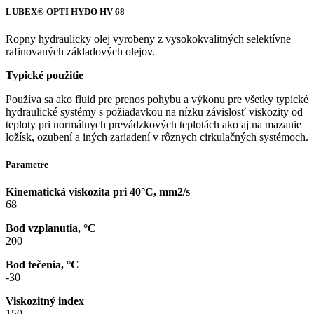
LUBEX® OPTI HYDO HV 68
Ropny hydraulicky olej vyrobeny z vysokokvalitných selektívne
rafinovaných základových olejov.
Typické použitie
Používa sa ako fluid pre prenos pohybu a výkonu pre všetky typické
hydraulické systémy s požiadavkou na nízku závislosť viskozity od
teploty pri normálnych prevádzkových teplotách ako aj na mazanie
ložísk, ozubení a iných zariadení v rôznych cirkulačných systémoch.
Parametre
Kinematická viskozita pri 40°C, mm2/s
68
Bod vzplanutia, °C
200
Bod tečenia, °C
-30
Viskozitný index
150