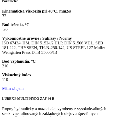
Parametre
Kinematická viskozita pri 40°C, mm2/s
32
Bod tečenia, °C
-30
Výkonnostné úrovne / Súhlasy / Normy
ISO 6743/4 HM, DIN 51524/2 HLP, DIN 51506 VDL, SEB
181.222, THYSSEN, TH-N-256-142, US STEEL 127 Muller
Weingarten Press DTB 55005/13
Bod vzplanutia, °C
210
Viskozitný index
110
Mám záujem
LUBEX® MULTI HYDO ZAF 46 B
Ropny hydraulicky a mazaci olej vyrobeny z vysokokvalitných
selektívne rafinovaných základových olejov a špeciálnych