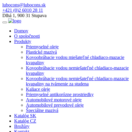
lubocons@lubocons.sk
+421 (0)2 6010 28 11
Dlhá 1, 900 31 Stupava
Domov
O spoločnosti
Produkty
Priemyselné oleje
Plastické mazivá
Kovoobrábacie vodou miešateľné chladiaco-mazacie
kvapaliny
Kovoobrábacie vodou nemiešateľné chladiaco-mazacie
kvapaliny
Kovoobrábacie vodou nemiešateľné chladiaco-mazacie
kvapaliny na tvárnenie za studena
Kaliace oleje
Priemyselné antikorózne prostriedky
Automobilové motorové oleje
Automobilové prevodové oleje
Špeciálne mazivá
Katalóg SK
Katalóg CZ
Brožúry
Kontakt