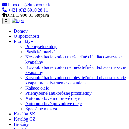
lubocons@lubocons.sk
+421 (0)2 6010 28 11
Dlhá 1, 900 31 Stupava
Domov
O spoločnosti
Produkty
Priemyselné oleje
Plastické mazivá
Kovoobrábacie vodou miešateľné chladiaco-mazacie
kvapaliny
Kovoobrábacie vodou nemiešateľné chladiaco-mazacie
kvapaliny
Kovoobrábacie vodou nemiešateľné chladiaco-mazacie
kvapaliny na tvárnenie za studena
Kaliace oleje
Priemyselné antikorózne prostriedky
Automobilové motorové oleje
Automobilové prevodové oleje
Špeciálne mazivá
Katalóg SK
Katalóg CZ
Brožúry