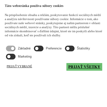
Inovatívne mazivá vyžadujú skúsenosti
Táto webstránka používa súbory cookies
aplikačných technikov
Na prispôsobenie obsahu a reklám, poskytovanie funkcií sociálnych médií
a analýzu návštevnosti používame súbory cookie. Informácie o tom, ako
Každej zmene maziva by mala predchádzať odborná konzultácia o
používate naše webové stránky, poskytujeme aj našim partnerom v oblasti
príslušnej aplikácii. Iba potom je možné zvoliť optimálne mazivo a
sociálnych médií, inzercie a analýzy. Títo partneri môžu príslušné
optimálny mazací systém.
informácie skombinovať s ďalšími údajmi, ktoré ste im poskytli alebo ktoré
od vás získali, keď ste používali ich služby.
Kontaktujte nás, aby sme vám poradili, aké mazivo je vhodné pre
príslušnú aplikáciu, a odporučili rozsah podporných služieb, ktoré
môžeme ponúknuť.
Základné
Preferencie
Štatistiky
Mám záujem o produkt
Marketing
Produkt:
Email
PRIJAŤ VYBRANÉ
PRIJAŤ VŠETKY
Telefónne
číslo
Meno
Priezvisko
Spoločnosť
IČO
Adresa
Mesto
Odhadovaný