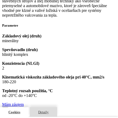
stavebných strojov a inej mobilnej techniky ako všeobecné
priemyselné a automobilové mazivo, ktoré je zároveň špeciálne
vhodné pre klzné a valivé ložiská v oceliarňach pre systémy
nepretržitého valcovania za tepla.
Parametre
Základový olej (druh)
minerálny
Spevňovadlo (druh)
hlinitý komplex
Konzistencia (NLGI)
2
Kinematická viskozita základového oleja pri 40°C, mm2/s
180-220
Teplotný rozsah použitia, °C
od -20°C do +140°C
Mám záujem
×
Cookies
Detaily