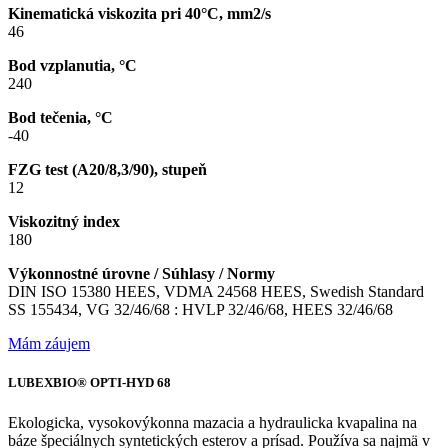
Kinematická viskozita pri 40°C, mm2/s
46
Bod vzplanutia, °C
240
Bod tečenia, °C
-40
FZG test (A20/8,3/90), stupeň
12
Viskozitný index
180
Výkonnostné úrovne / Súhlasy / Normy
DIN ISO 15380 HEES, VDMA 24568 HEES, Swedish Standard
SS 155434, VG 32/46/68 : HVLP 32/46/68, HEES 32/46/68
Mám záujem
LUBEXBIO® OPTI-HYD 68
Ekologicka, vysokovýkonna mazacia a hydraulicka kvapalina na
báze špeciálnych syntetických esterov a prísad. Používa sa najmä v