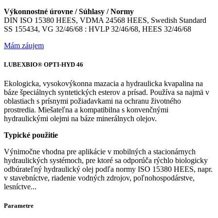
Výkonnostné úrovne / Súhlasy / Normy
DIN ISO 15380 HEES, VDMA 24568 HEES, Swedish Standard
SS 155434, VG 32/46/68 : HVLP 32/46/68, HEES 32/46/68
Mám záujem
LUBEXBIO® OPTI-HYD 46
Ekologicka, vysokovýkonna mazacia a hydraulicka kvapalina na
báze špeciálnych syntetických esterov a prísad. Používa sa najmä v
oblastiach s prísnymi požiadavkami na ochranu životného
prostredia. Miešateľna a kompatibilna s konvenčnými
hydraulickými olejmi na báze minerálnych olejov.
Typické použitie
Výnimočne vhodna pre aplikácie v mobilných a stacionárnych
hydraulických systémoch, pre ktoré sa odporúča rýchlo biologicky
odbúrateľný hydraulický olej podľa normy ISO 15380 HEES, napr.
v stavebníctve, riadenie vodných zdrojov, poľnohospodárstve,
lesníctve...
Parametre