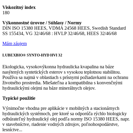
Viskozitný index
180
Výkonnostné úrovne / Súhlasy / Normy
DIN ISO 15380 HEES, VDMA 24568 HEES, Swedish Standard
SS 155434, VG 32/46/68 : HVLP 32/46/68, HEES 32/46/68
Mám záujem
LUBEXBIO® SYNTO-HYD HVI 32
Ekologicka, vysokovýkonna hydraulicka kvapalina na báze
nasýtených syntetických esterov s vysokou teplotnou stabilitou.
Používa sa najmä v oblastiach s prísnymi požiadavkami na ochranu
životného prostredia. Miešateľna a kompatibilna s konvenčnými
hydraulickými olejmi na báze minerálnych olejov.
Typické použitie
Výnimočne vhodna pre aplikácie v mobilných a stacionárnych
hydraulických systémoch, pre ktoré sa odporúča rýchlo biologicky
odbúrateľný hydraulický olej podľa normy ISO 15380 HEES, napr.
v stavebníctve, riadenie vodných zdrojov, poľnohospodárstve,
lesníctve...