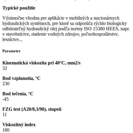
Typické použitie
Výnimočne vhodna pre aplikácie v mobilných a stacionárnych
hydraulických systémoch, pre ktoré sa odporúča rýchlo biologicky
odbúrateľný hydraulický olej podľa normy ISO 15380 HEES, napr.
v stavebníctve, riadenie vodných zdrojov, poľnohospodárstve,
lesníctve...
Parametre
Kinematická viskozita pri 40°C, mm2/s
32
Bod vzplanutia, °C
230
Bod tečenia, °C
-45
FZG test (A20/8,3/90), stupeň
11
Viskozitný index
180