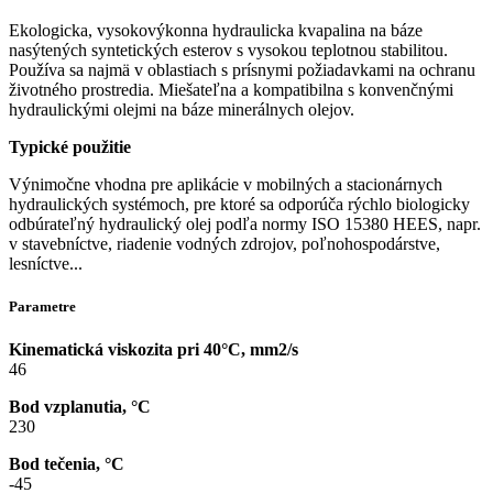
Ekologicka, vysokovýkonna hydraulicka kvapalina na báze
nasýtených syntetických esterov s vysokou teplotnou stabilitou.
Používa sa najmä v oblastiach s prísnymi požiadavkami na ochranu
životného prostredia. Miešateľna a kompatibilna s konvenčnými
hydraulickými olejmi na báze minerálnych olejov.
Typické použitie
Výnimočne vhodna pre aplikácie v mobilných a stacionárnych
hydraulických systémoch, pre ktoré sa odporúča rýchlo biologicky
odbúrateľný hydraulický olej podľa normy ISO 15380 HEES, napr.
v stavebníctve, riadenie vodných zdrojov, poľnohospodárstve,
lesníctve...
Parametre
Kinematická viskozita pri 40°C, mm2/s
46
Bod vzplanutia, °C
230
Bod tečenia, °C
-45