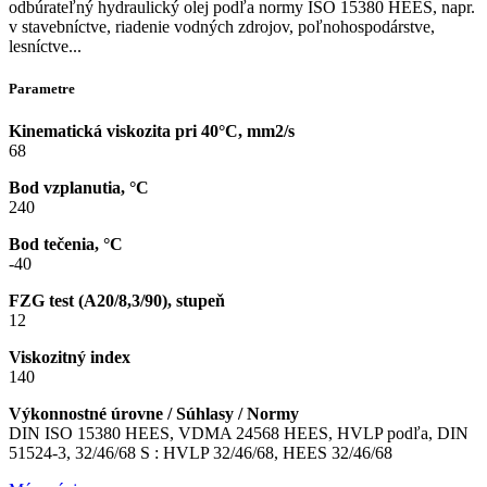
odbúrateľný hydraulický olej podľa normy ISO 15380 HEES, napr.
v stavebníctve, riadenie vodných zdrojov, poľnohospodárstve,
lesníctve...
Parametre
Kinematická viskozita pri 40°C, mm2/s
68
Bod vzplanutia, °C
240
Bod tečenia, °C
-40
FZG test (A20/8,3/90), stupeň
12
Viskozitný index
140
Výkonnostné úrovne / Súhlasy / Normy
DIN ISO 15380 HEES, VDMA 24568 HEES, HVLP podľa, DIN
51524-3, 32/46/68 S : HVLP 32/46/68, HEES 32/46/68