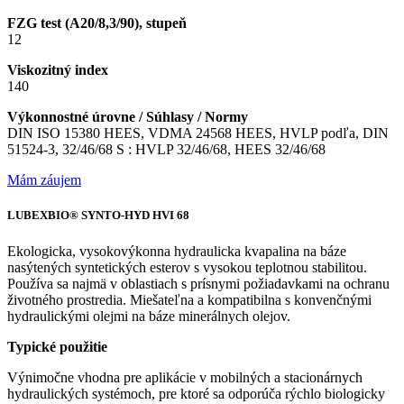
FZG test (A20/8,3/90), stupeň
12
Viskozitný index
140
Výkonnostné úrovne / Súhlasy / Normy
DIN ISO 15380 HEES, VDMA 24568 HEES, HVLP podľa, DIN
51524-3, 32/46/68 S : HVLP 32/46/68, HEES 32/46/68
Mám záujem
LUBEXBIO® SYNTO-HYD HVI 68
Ekologicka, vysokovýkonna hydraulicka kvapalina na báze
nasýtených syntetických esterov s vysokou teplotnou stabilitou.
Používa sa najmä v oblastiach s prísnymi požiadavkami na ochranu
životného prostredia. Miešateľna a kompatibilna s konvenčnými
hydraulickými olejmi na báze minerálnych olejov.
Typické použitie
Výnimočne vhodna pre aplikácie v mobilných a stacionárnych
hydraulických systémoch, pre ktoré sa odporúča rýchlo biologicky