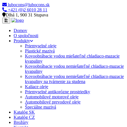
lubocons@lubocons.sk
+421 (0)2 6010 28 11
Dlhá 1, 900 31 Stupava
Domov
O spoločnosti
Produkty
Priemyselné oleje
Plastické mazivá
Kovoobrábacie vodou miešateľné chladiaco-mazacie
kvapaliny
Kovoobrábacie vodou nemiešateľné chladiaco-mazacie
kvapaliny
Kovoobrábacie vodou nemiešateľné chladiaco-mazacie
kvapaliny na tvárnenie za studena
Kaliace oleje
Priemyselné antikorózne prostriedky
Automobilové motorové oleje
Automobilové prevodové oleje
Špeciálne mazivá
Katalóg SK
Katalóg CZ
Brožúry