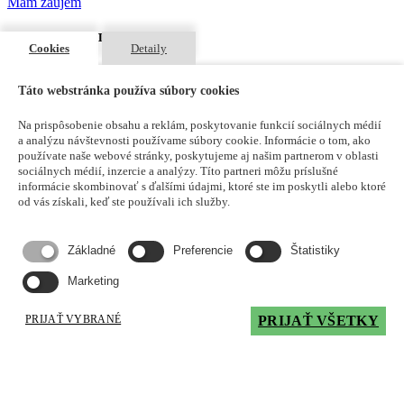
Mám záujem
LUBEXBIO® ARTIC-LUBE 15
Cookies
Detaily
Ekologicka, vysokovýkonna mazacia a hydraulicka kvapalina na
báze špeciálnych syntetických esterov a prísad pre extrémne nízke
Táto webstránka používa súbory cookies
teploty pre použitie najmä v oblastiach s prísnymi požiadavkami na
ochranu životného prostredia. Miešateľna a kompatibilna s
Na prispôsobenie obsahu a reklám, poskytovanie funkcií sociálnych médií
konvenčnými hydraulickými olejmi na báze minerálnych olejov.
a analýzu návštevnosti používame súbory cookie. Informácie o tom, ako
Trieda WGK = 0.
používate naše webové stránky, poskytujeme aj našim partnerom v oblasti
sociálnych médií, inzercie a analýzy. Títo partneri môžu príslušné
Typické použitie
informácie skombinovať s ďalšími údajmi, ktoré ste im poskytli alebo ktoré
od vás získali, keď ste používali ich služby.
Používa sa: na mazanie ložísk ľahkých a stredných prevodoviek, pre
axiálne hydraulické čerpadlá s piestami pracujúcich pri extrémne
nízkym teplotách, v chladiacich klimatických komorách a
Základné
Preferencie
Štatistiky
chladiarňach v potravinárstve v teplotnom rozmedzí od -40°C do
90°C ako celoročný olej, alebo v hydraulických agregátoch v
Marketing
priemyselnej a dopravnej techniky.
PRIJAŤ VYBRANÉ
PRIJAŤ VŠETKY
Parametre
Kinematická viskozita pri 40°C, mm2/s
15