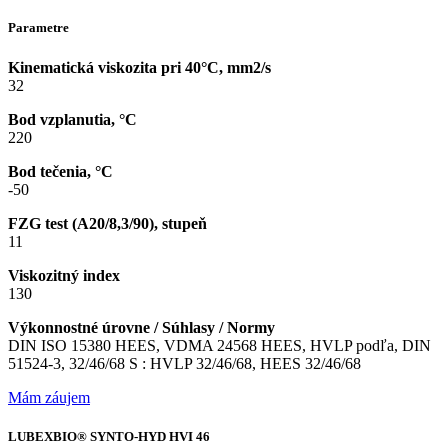
Parametre
Kinematická viskozita pri 40°C, mm2/s
32
Bod vzplanutia, °C
220
Bod tečenia, °C
-50
FZG test (A20/8,3/90), stupeň
11
Viskozitný index
130
Výkonnostné úrovne / Súhlasy / Normy
DIN ISO 15380 HEES, VDMA 24568 HEES, HVLP podľa, DIN
51524-3, 32/46/68 S : HVLP 32/46/68, HEES 32/46/68
Mám záujem
LUBEXBIO® SYNTO-HYD HVI 46