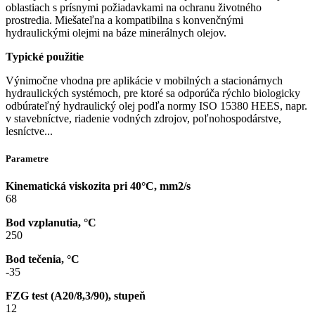
oblastiach s prísnymi požiadavkami na ochranu životného
prostredia. Miešateľna a kompatibilna s konvenčnými
hydraulickými olejmi na báze minerálnych olejov.
Typické použitie
Výnimočne vhodna pre aplikácie v mobilných a stacionárnych
hydraulických systémoch, pre ktoré sa odporúča rýchlo biologicky
odbúrateľný hydraulický olej podľa normy ISO 15380 HEES, napr.
v stavebníctve, riadenie vodných zdrojov, poľnohospodárstve,
lesníctve...
Parametre
Kinematická viskozita pri 40°C, mm2/s
68
Bod vzplanutia, °C
250
Bod tečenia, °C
-35
FZG test (A20/8,3/90), stupeň
12