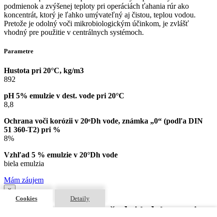
podmienok a zvýšenej teploty pri operáciách ťahania rúr ako
koncentrát, ktorý je ľahko umývateľný aj čistou, teplou vodou.
Pretože je odolný voči mikrobiologickým účinkom, je zvlášť
vhodný pre použitie v centrálnych systémoch.
Parametre
Hustota pri 20°C, kg/m3
892
pH 5% emulzie v dest. vode pri 20°C
8,8
Ochrana voči korózii v 20ᵒDh vode, známka „0“ (podľa DIN
51 360-T2) pri %
8%
Vzhľad 5 % emulzie v 20°Dh vode
biela emulzia
Mám záujem
×
Cookies
Detaily
Inovatívne mazivá vyžadujú skúsenosti