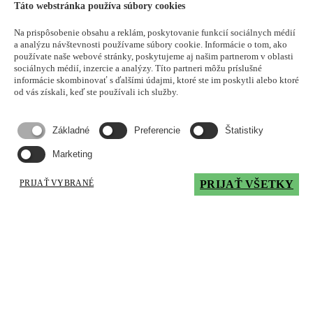
aplikačných technikov
Táto webstránka používa súbory cookies
Na prispôsobenie obsahu a reklám, poskytovanie funkcií sociálnych médií
Každej zmene maziva by mala predchádzať odborná konzultácia o
a analýzu návštevnosti používame súbory cookie. Informácie o tom, ako
príslušnej aplikácii. Iba potom je možné zvoliť optimálne mazivo a
používate naše webové stránky, poskytujeme aj našim partnerom v oblasti
optimálny mazací systém.
sociálnych médií, inzercie a analýzy. Títo partneri môžu príslušné
informácie skombinovať s ďalšími údajmi, ktoré ste im poskytli alebo ktoré
Kontaktujte nás, aby sme vám poradili, aké mazivo je vhodné pre
od vás získali, keď ste používali ich služby.
príslušnú aplikáciu, a odporučili rozsah podporných služieb, ktoré
môžeme ponúknuť.
Základné
Preferencie
Štatistiky
Mám záujem o produkt
Marketing
Produkt:
Email
PRIJAŤ VYBRANÉ
PRIJAŤ VŠETKY
Telefónne
číslo
Meno
Priezvisko
Spoločnosť
IČO
Adresa
Mesto
Odhadovaný
ročný
Popíšte