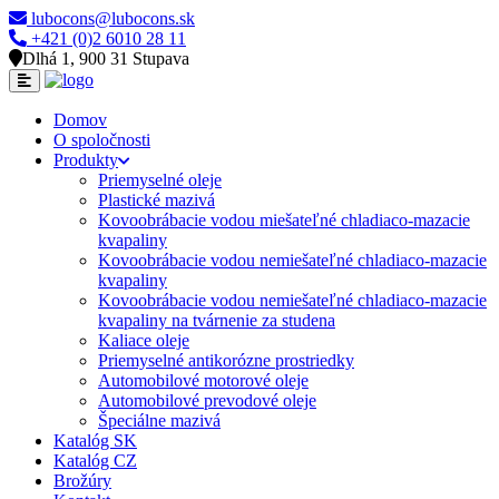
lubocons@lubocons.sk
+421 (0)2 6010 28 11
Dlhá 1, 900 31 Stupava
Domov
O spoločnosti
Produkty
Priemyselné oleje
Plastické mazivá
Kovoobrábacie vodou miešateľné chladiaco-mazacie
kvapaliny
Kovoobrábacie vodou nemiešateľné chladiaco-mazacie
kvapaliny
Kovoobrábacie vodou nemiešateľné chladiaco-mazacie
kvapaliny na tvárnenie za studena
Kaliace oleje
Priemyselné antikorózne prostriedky
Automobilové motorové oleje
Automobilové prevodové oleje
Špeciálne mazivá
Katalóg SK
Katalóg CZ
Brožúry