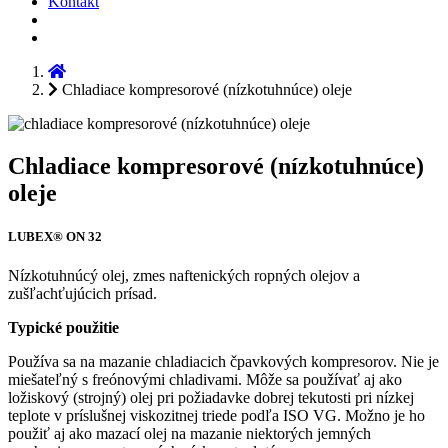
Kontakt
Chladiace kompresorové (nízkotuhnúce) oleje
Chladiace kompresorové (nízkotuhnúce)
oleje
LUBEX® ON 32
Nízkotuhnúcý olej, zmes naftenických ropných olejov a
zušľachťujúcich prísad.
Typické použitie
Používa sa na mazanie chladiacich čpavkových kompresorov. Nie je
miešateľný s freónovými chladivami. Môže sa používať aj ako
ložiskový (strojný) olej pri požiadavke dobrej tekutosti pri nízkej
teplote v príslušnej viskozitnej triede podľa ISO VG. Možno je ho
použiť aj ako mazací olej na mazanie niektorých jemných