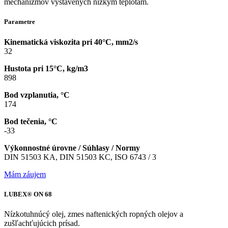
mechanizmov vystavených nízkym teplotám.
Parametre
Kinematická viskozita pri 40°C, mm2/s
32
Hustota pri 15°C, kg/m3
898
Bod vzplanutia, °C
174
Bod tečenia, °C
-33
Výkonnostné úrovne / Súhlasy / Normy
DIN 51503 KA, DIN 51503 KC, ISO 6743 / 3
Mám záujem
LUBEX® ON 68
Nízkotuhnúcý olej, zmes naftenických ropných olejov a
zušľachťujúcich prísad.