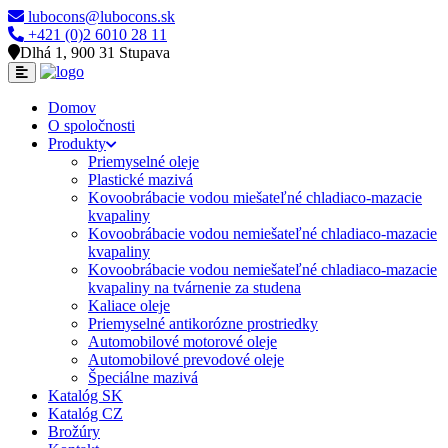
lubocons@lubocons.sk
+421 (0)2 6010 28 11
Dlhá 1, 900 31 Stupava
Domov
O spoločnosti
Produkty
Priemyselné oleje
Plastické mazivá
Kovoobrábacie vodou miešateľné chladiaco-mazacie
kvapaliny
Kovoobrábacie vodou nemiešateľné chladiaco-mazacie
kvapaliny
Kovoobrábacie vodou nemiešateľné chladiaco-mazacie
kvapaliny na tvárnenie za studena
Kaliace oleje
Priemyselné antikorózne prostriedky
Automobilové motorové oleje
Automobilové prevodové oleje
Špeciálne mazivá
Katalóg SK
Katalóg CZ
Brožúry