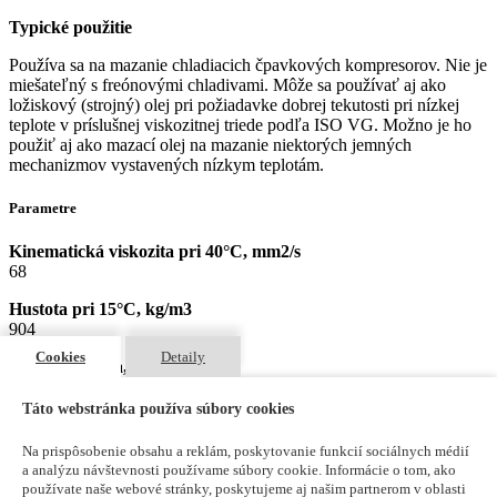
Typické použitie
Používa sa na mazanie chladiacich čpavkových kompresorov. Nie je
miešateľný s freónovými chladivami. Môže sa používať aj ako
ložiskový (strojný) olej pri požiadavke dobrej tekutosti pri nízkej
teplote v príslušnej viskozitnej triede podľa ISO VG. Možno je ho
použiť aj ako mazací olej na mazanie niektorých jemných
mechanizmov vystavených nízkym teplotám.
Parametre
Kinematická viskozita pri 40°C, mm2/s
68
Hustota pri 15°C, kg/m3
904
Cookies
Detaily
Bod vzplanutia, °C
188
Táto webstránka používa súbory cookies
Bod tečenia, °C
-30
Na prispôsobenie obsahu a reklám, poskytovanie funkcií sociálnych médií
a analýzu návštevnosti používame súbory cookie. Informácie o tom, ako
Výkonnostné úrovne / Súhlasy / Normy
používate naše webové stránky, poskytujeme aj našim partnerom v oblasti