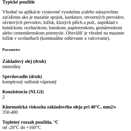
Typické použitie
Vhodné na aplikácie vystavené vysokému a/alebo nárazovému
zaťaženiu ako je mazanie spojok, kardanov, otvorených prevodov,
závitových prevodov, ložísk, klzných plôch a pod., napríklad v
hutníckom, oceliarskom, banskom, papierenskom, gumárenskom
alebo cementárenskom priemysle. Obzvlášť je vhodné na mazanie
ložísk v oceliarňach (kontinuálne odlievanie a valcovanie).
Parametre
Základový olej (druh)
minerálny
Spevňovadlo (druh)
komplexný sulfonát vápenatý
Konzistencia (NLGI)
2
Kinematická viskozita základového oleja pri 40°C, mm2/s
350-400
Teplotný rozsah použitia, °C
od -20°C do +160°C