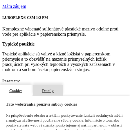
Mám záujem
LUBOPLEX® CSM 1/2 PM
Komplexné vápenaté sulfonátové plastické mazivo odolné proti
vode pre aplikácie v papierenskom priemysle.
Typické použitie
Typické aplikácie sú valivé a klzné ložiská v papierenskom
priemysle a to obzvlášť na mazanie priemyselných ložísk
pracujúcich pri vysokých teplotách a vysokých zaťaženiach v
mokrom a suchom úseku papierenských strojov.
Parametre
Cookies
Detaily
Základový olej (druh)
minerálny
Táto webstránka používa súbory cookies
Spevňovadlo (druh)
komplexný sulfonát vápenatý
Na prispôsobenie obsahu a reklám, poskytovanie funkcií sociálnych médií
a analýzu návštevnosti používame súbory cookie. Informácie o tom, ako
Konzistencia (NLGI)
používate naše webové stránky, poskytujeme aj našim partnerom v oblasti
1/2