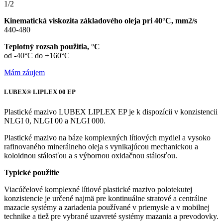
1/2
Kinematická viskozita základového oleja pri 40°C, mm2/s
440-480
Teplotný rozsah použitia, °C
od -40°C do +160°C
Mám záujem
LUBEX® LIPLEX 00 EP
Plastické mazivo LUBEX LIPLEX EP je k dispozícii v konzistencii
NLGI 0, NLGI 00 a NLGI 000.
Plastické mazivo na báze komplexných lítiových mydiel a vysoko
rafinovaného minerálneho oleja s vynikajúcou mechanickou a
koloidnou stálosťou a s výbornou oxidačnou stálosťou.
Typické použitie
Viacúčelové komplexné lítiové plastické mazivo polotekutej
konzistencie je určené najmä pre kontinuálne stratové a centrálne
mazacie systémy a zariadenia používané v priemysle a v mobilnej
technike a tiež pre vybrané uzavreté systémy mazania a prevodovky.