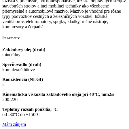
ložiská v priemysle, poľnohospodárstve, ložiská dopravných strojov,
stavebných strojov a inej mobilnej techniky ako všeobecné
priemyselné a automobilové mazivo. Mazivo je vhodné pre rôzne
typy podvozkov cestných a železničných vozidiel, ložiská
ventilátorov, elektromotory, spojky, kladky, ručné nástroje,
kompresory a čerpadlá.
Parametre
Základový olej (druh)
minerálny
Spevňovadlo (druh)
komplexné lítiové
Konzistencia (NLGI)
2
Kinematická viskozita základového oleja pri 40°C, mm2/s
200-220
Teplotný rozsah použitia, °C
od -30°C do +150°C
Mám záujem