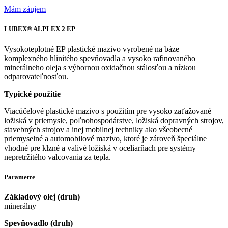
Mám záujem
LUBEX® ALPLEX 2 EP
Vysokoteplotné EP plastické mazivo vyrobené na báze
komplexného hlinitého spevňovadla a vysoko rafinovaného
minerálneho oleja s výbornou oxidačnou stálosťou a nízkou
odparovateľnosťou.
Typické použitie
Viacúčelové plastické mazivo s použitím pre vysoko zaťažované
ložiská v priemysle, poľnohospodárstve, ložiská dopravných strojov,
stavebných strojov a inej mobilnej techniky ako všeobecné
priemyselné a automobilové mazivo, ktoré je zároveň špeciálne
vhodné pre klzné a valivé ložiská v oceliarňach pre systémy
nepretržitého valcovania za tepla.
Parametre
Základový olej (druh)
minerálny
Spevňovadlo (druh)