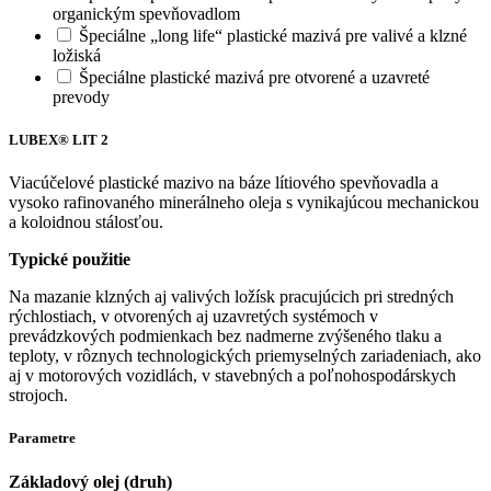
organickým spevňovadlom
Špeciálne „long life“ plastické mazivá pre valivé a klzné
ložiská
Špeciálne plastické mazivá pre otvorené a uzavreté
prevody
LUBEX® LIT 2
Viacúčelové plastické mazivo na báze lítiového spevňovadla a
vysoko rafinovaného minerálneho oleja s vynikajúcou mechanickou
a koloidnou stálosťou.
Typické použitie
Na mazanie klzných aj valivých ložísk pracujúcich pri stredných
rýchlostiach, v otvorených aj uzavretých systémoch v
prevádzkových podmienkach bez nadmerne zvýšeného tlaku a
teploty, v rôznych technologických priemyselných zariadeniach, ako
aj v motorových vozidlách, v stavebných a poľnohospodárskych
strojoch.
Parametre
Základový olej (druh)