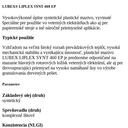
LUBEX® LIPLEX SYNT 460 EP
Vysokovýkonné úplne syntetické plastické mazivo, vyvinuté
špeciálne pre použitie vo veterných elektrárňach ako aj pre
papierenské stroje a iné náročné priemyselné aplikácie.
Typické použitie
Vzhľadom na veľmi široký rozsah prevádzkových teplôt, vysokú
mechanickú stabilitu a vynikajúcu únosnosť, plastické mazivo
LUBEX LIPLEX SYNT 460 EP je prednostne odporúčané na
mazanie hlavných rotorových ložísk veterných elektrární, ale aj pre
drevospracujúci priemysel na vysoko namáhané lisy vo výrobe
granulovania drevených peliet.
Parametre
Základový olej (druh)
syntetický
Spevňovadlo (druh)
komplexné lítiové
Konzistencia (NLGI)