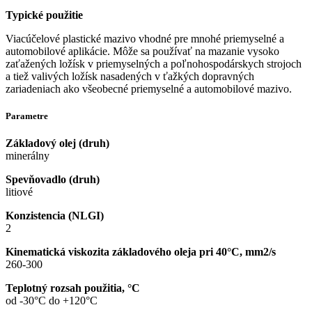
Typické použitie
Viacúčelové plastické mazivo vhodné pre mnohé priemyselné a
automobilové aplikácie. Môže sa používať na mazanie vysoko
zaťažených ložísk v priemyselných a poľnohospodárskych strojoch
a tiež valivých ložísk nasadených v ťažkých dopravných
zariadeniach ako všeobecné priemyselné a automobilové mazivo.
Parametre
Základový olej (druh)
minerálny
Spevňovadlo (druh)
litiové
Konzistencia (NLGI)
2
Kinematická viskozita základového oleja pri 40°C, mm2/s
260-300
Teplotný rozsah použitia, °C
od -30°C do +120°C