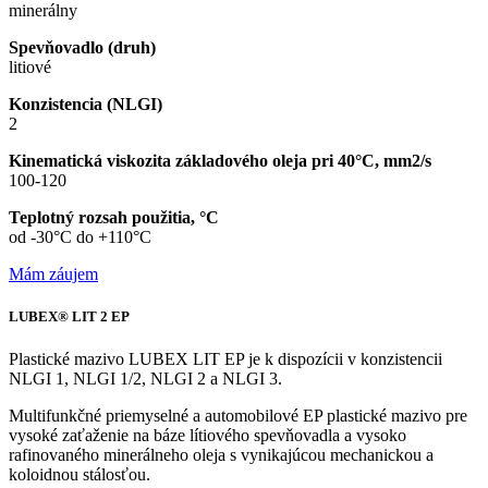
minerálny
Spevňovadlo (druh)
litiové
Konzistencia (NLGI)
2
Kinematická viskozita základového oleja pri 40°C, mm2/s
100-120
Teplotný rozsah použitia, °C
od -30°C do +110°C
Mám záujem
LUBEX® LIT 2 EP
Plastické mazivo LUBEX LIT EP je k dispozícii v konzistencii
NLGI 1, NLGI 1/2, NLGI 2 a NLGI 3.
Multifunkčné priemyselné a automobilové EP plastické mazivo pre
vysoké zaťaženie na báze lítiového spevňovadla a vysoko
rafinovaného minerálneho oleja s vynikajúcou mechanickou a
koloidnou stálosťou.