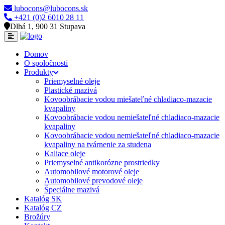
lubocons@lubocons.sk
+421 (0)2 6010 28 11
Dlhá 1, 900 31 Stupava
Domov
O spoločnosti
Produkty
Priemyselné oleje
Plastické mazivá
Kovoobrábacie vodou miešateľné chladiaco-mazacie
kvapaliny
Kovoobrábacie vodou nemiešateľné chladiaco-mazacie
kvapaliny
Kovoobrábacie vodou nemiešateľné chladiaco-mazacie
kvapaliny na tvárnenie za studena
Kaliace oleje
Priemyselné antikorózne prostriedky
Automobilové motorové oleje
Automobilové prevodové oleje
Špeciálne mazivá
Katalóg SK
Katalóg CZ
Brožúry