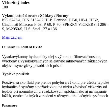
Viskozitný index
100
Výkonnostné úrovne / Súhlasy / Normy
ISO 6743/4, DIN 51524/2 HLP, Denison, HF-0, HF-1, HF-2,
Cincinnati Milacron P-68, P-69, P-70, SPERRY VICKERS, I-286-
S, M-2950-S, U.S. Steel 127 a 136
Mám záujem
LUBEX® PREMIUM HV 32
Vysokovýkonny hydraulicky olej s výbornou filtrovateľnosťou,
vyrobeny z vysokokvalitných selektívne rafinovaných základových
olejov a synergicky pôsobiacich prísad.
Typické použitie
Používa sa ako fluid pre prenos pohybu a výkonu pre všetky typické
hydraulické systémy s požiadavkou na nízku závislosť viskozity od
teploty pri normálnych prevádzkových teplotách ako aj na mazanie
ložísk, ozubení a iných zariadení v rôznych cirkulačných systémoch
Parametre