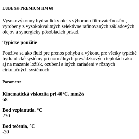
LUBEX® PREMIUM HM 68
Vysokovýkonny hydraulicky olej s výbornou filtrovateľnosťou,
vyrobeny z vysokokvalitných selektívne rafinovaných základových
olejov a synergicky pôsobiacich prísad.
Typické použitie
Používa sa ako fluid pre prenos pohybu a výkonu pre všetky typické
hydraulické systémy pri normálnych prevádzkových teplotách ako
aj na mazanie ložísk, ozubení a iných zariadení v rôznych
cirkulačných systémoch.
Parametre
Kinematická viskozita pri 40°C, mm2/s
68
Bod vzplanutia, °C
230
Bod tečenia, °C
-30