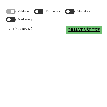
Mám záujem
Základné
Preferencie
Štatistiky
LUBEX® PREMIUM HV 68
Marketing
Vysokovýkonny hydraulicky olej s výbornou filtrovateľnosťou,
PRIJAŤ VYBRANÉ
PRIJAŤ VŠETKY
vyrobeny z vysokokvalitných selektívne rafinovaných základových
olejov a synergicky pôsobiacich prísad.
Typické použitie
Používa sa ako fluid pre prenos pohybu a výkonu pre všetky typické
hydraulické systémy s požiadavkou na nízku závislosť viskozity od
teploty pri normálnych prevádzkových teplotách ako aj na mazanie
ložísk, ozubení a iných zariadení v rôznych cirkulačných systémoch
Parametre
Kinematická viskozita pri 40°C, mm2/s
68
Bod vzplanutia, °C
200
Bod tečenia, °C