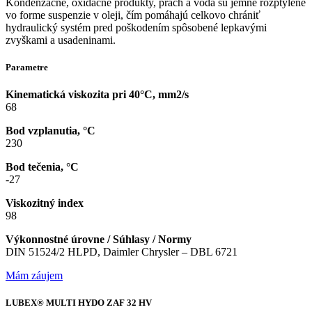
Kondenzačné, oxidačné produkty, prach a voda sú jemne rozptýlené
vo forme suspenzie v oleji, čím pomáhajú celkovo chrániť
hydraulický systém pred poškodením spôsobené lepkavými
zvyškami a usadeninami.
Parametre
Kinematická viskozita pri 40°C, mm2/s
68
Bod vzplanutia, °C
230
Bod tečenia, °C
-27
Viskozitný index
98
Výkonnostné úrovne / Súhlasy / Normy
DIN 51524/2 HLPD, Daimler Chrysler – DBL 6721
Mám záujem
LUBEX® MULTI HYDO ZAF 32 HV