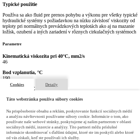
Typické použitie
Používa sa ako fluid pre prenos pohybu a výkonu pre všetky typické
hydraulické systémy s požiadavkou na nízku závislosť viskozity od
teploty pri normálnych prevádzkových teplotách ako aj na mazanie
ložísk, ozubení a iných zariadení v rôznych cirkulačných systémoch
Parametre
Kinematická viskozita pri 40°C, mm2/s
46
Bod vzplanutia, °C
190
Cookies
Detaily
Bod tečenia, °C
-42
Táto webstránka používa súbory cookies
Viskozitný index
160
Na prispôsobenie obsahu a reklám, poskytovanie funkcií sociálnych médií
a analýzu návštevnosti používame súbory cookie. Informácie o tom, ako
Výkonnostné úrovne / Súhlasy / Normy
používate naše webové stránky, poskytujeme aj našim partnerom v oblasti
DIN 51524/2 HLP, DIN 51524/3 HVLP, Denison, HF-0, HF-1,
sociálnych médií, inzercie a analýzy. Títo partneri môžu príslušné
HF-2, Cincinnati Milacron P-68, P-69, P-70, SPERRY VICKERS,
informácie skombinovať s ďalšími údajmi, ktoré ste im poskytli alebo ktoré
od vás získali, keď ste používali ich služby.
I-286-S, M-2950-S, U.S. Steel 127 a 136