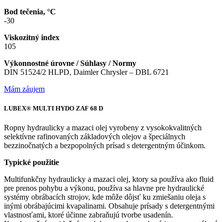
Bod tečenia, °C
-30
Viskozitný index
105
Výkonnostné úrovne / Súhlasy / Normy
DIN 51524/2 HLPD, Daimler Chrysler – DBL 6721
Mám záujem
LUBEX® MULTI HYDO ZAF 68 D
Ropny hydraulicky a mazaci olej vyrobeny z vysokokvalitných
selektívne rafinovaných základových olejov a špeciálnych
bezzinočnatých a bezpopolných prísad s detergentným účinkom.
Typické použitie
Multifunkčny hydraulicky a mazaci olej, ktory sa používa ako fluid
pre prenos pohybu a výkonu, používa sa hlavne pre hydraulické
systémy obrábacích strojov, kde môže dôjsť ku zmiešaniu oleja s
inými obrábajúcimi kvapalinami. Obsahuje prísady s detergentnými
vlastnosťami, ktoré účinne zabraňujú tvorbe usadenín.