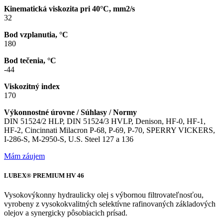
Kinematická viskozita pri 40°C, mm2/s
32
Bod vzplanutia, °C
180
Bod tečenia, °C
-44
Viskozitný index
170
Výkonnostné úrovne / Súhlasy / Normy
DIN 51524/2 HLP, DIN 51524/3 HVLP, Denison, HF-0, HF-1,
HF-2, Cincinnati Milacron P-68, P-69, P-70, SPERRY VICKERS,
I-286-S, M-2950-S, U.S. Steel 127 a 136
Mám záujem
LUBEX® PREMIUM HV 46
Vysokovýkonny hydraulicky olej s výbornou filtrovateľnosťou,
vyrobeny z vysokokvalitných selektívne rafinovaných základových
olejov a synergicky pôsobiacich prísad.