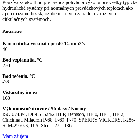
Používa sa ako fluid pre prenos pohybu a výkonu pre všetky typické
hydraulické systémy pri normálnych prevádzkových teplotách ako
aj na mazanie ložísk, ozubení a iných zariadení v rôznych
cirkulačných systémoch.
Parametre
Kinematická viskozita pri 40°C, mm2/s
46
Bod vzplanutia, °C
220
Bod tečenia, °C
-36
Viskozitný index
108
Výkonnostné úrovne / Súhlasy / Normy
ISO 6743/4, DIN 51524/2 HLP, Denison, HF-0, HF-1, HF-2,
Cincinnati Milacron P-68, P-69, P-70, SPERRY VICKERS, I-286-
S, M-2950-S, U.S. Steel 127 a 136
Mám záujem