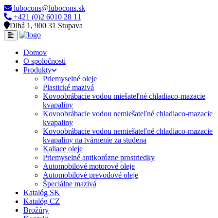
lubocons@lubocons.sk
+421 (0)2 6010 28 11
Dlhá 1, 900 31 Stupava
Domov
O spoločnosti
Produkty
Priemyselné oleje
Plastické mazivá
Kovoobrábacie vodou miešateľné chladiaco-mazacie
kvapaliny
Kovoobrábacie vodou nemiešateľné chladiaco-mazacie
kvapaliny
Kovoobrábacie vodou nemiešateľné chladiaco-mazacie
kvapaliny na tvárnenie za studena
Kaliace oleje
Priemyselné antikorózne prostriedky
Automobilové motorové oleje
Automobilové prevodové oleje
Špeciálne mazivá
Katalóg SK
Katalóg CZ
Brožúry