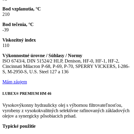
Bod vzplanutia, °C
210
Bod tečenia, °C
-39
Viskozitný index
110
Výkonnostné úrovne / Súhlasy / Normy
ISO 6743/4, DIN 51524/2 HLP, Denison, HF-0, HF-1, HF-2,
Cincinnati Milacron P-68, P-69, P-70, SPERRY VICKERS, I-286-
S, M-2950-S, U.S. Steel 127 a 136
Mám záujem
LUBEX® PREMIUM HM 46
Vysokovýkonny hydraulicky olej s výbornou filtrovateľnosťou,
vyrobeny z vysokokvalitných selektívne rafinovaných základových
olejov a synergicky pôsobiacich prísad.
Typické použitie