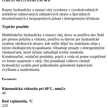
LUBEX® MULTI HYDO ZAF 46 D
Ropny hydraulicky a mazaci olej vyrobeny z vysokokvalitných
selektívne rafinovaných základových olejov a špeciálnych
bezzinočnatých a bezpopolných prísad s detergentným účinkom.
Typické použitie
Multifunkčny hydraulicky a mazaci olej, ktory sa používa ako fluid
pre prenos pohybu a výkonu, používa sa hlavne pre hydraulické
systémy obrábacích strojov, kde môže dôjsť ku zmiešaniu oleja s
inými obrábajúcimi kvapalinami. Obsahuje prísady s detergentnými
vlastnosťami, ktoré účinne zabraňujú tvorbe usadenín.
Kondenzačné, oxidačné produkty, prach a voda sú jemne rozptýlené
vo forme suspenzie v oleji, čím pomáhajú celkovo chrániť
hydraulický systém pred poškodením spôsobené lepkavými
zvyškami a usadeninami.
Parametre
Kinematická viskozita pri 40°C, mm2/s
46
Bod vzplanutia, °C
220