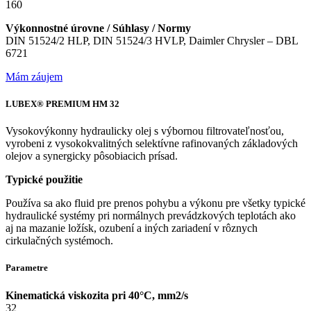
160
Výkonnostné úrovne / Súhlasy / Normy
DIN 51524/2 HLP, DIN 51524/3 HVLP, Daimler Chrysler – DBL
6721
Mám záujem
LUBEX® PREMIUM HM 32
Vysokovýkonny hydraulicky olej s výbornou filtrovateľnosťou,
vyrobeni z vysokokvalitných selektívne rafinovaných základových
olejov a synergicky pôsobiacich prísad.
Typické použitie
Používa sa ako fluid pre prenos pohybu a výkonu pre všetky typické
hydraulické systémy pri normálnych prevádzkových teplotách ako
aj na mazanie ložísk, ozubení a iných zariadení v rôznych
cirkulačných systémoch.
Parametre
Kinematická viskozita pri 40°C, mm2/s
32