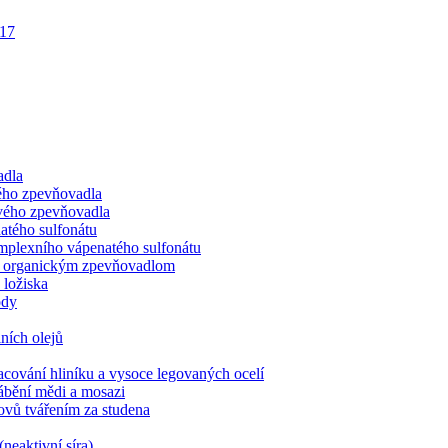
517
adla
tého zpevňovadla
ového zpevňovadla
atého sulfonátu
omplexního vápenatého sulfonátu
y s organickým zpevňovadlom
 ložiska
ody
ních olejů
acování hliníku a vysoce legovaných ocelí
rábění mědi a mosazi
ovů tvářením za studena
neaktivní síra)