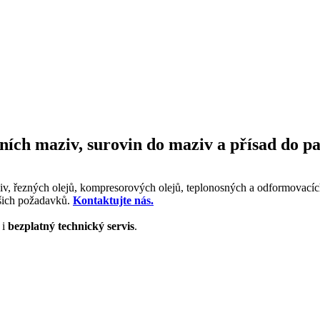
ních maziv, surovin do maziv a přísad do pa
 řezných olejů, kompresorových olejů, teplonosných a odformovacích 
ašich požadavků.
Kontaktujte nás.
í
i
bezplatný technický servis
.