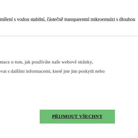
smíšení s vodou stabilní, částečně transparentní mikroemulzi s dlouhou
eriálů. Produkt LUBEX EMULGOL AL 700 UNI je vyvinutý speciálně pro
álů a slitin hliníku. Doporučený je i pro operace náročného obrábění
rmace o tom, jak používáte naše webové stránky,
at s dalšími informacemi, které jste jim poskytli nebo
PŘIJMOUT VŠECHNY