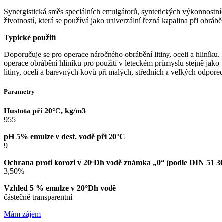
Synergistická směs speciálních emulgátorů, syntetických výkonnostních
životností, která se používá jako univerzální řezná kapalina při obrá
Typické použití
Doporučuje se pro operace náročného obrábění litiny, oceli a hliní
operace obrábění hliníku pro použití v leteckém průmyslu stejně jako
litiny, oceli a barevných kovů při malých, středních a velkých odpore
Parametry
Hustota při 20°C, kg/m3
955
pH 5% emulze v dest. vodě při 20°C
9
Ochrana proti korozi v 20ᵒDh vodě známka „0“ (podle DIN 51 3
3,50%
Vzhled 5 % emulze v 20°Dh vodě
částečně transparentní
Mám zájem