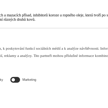
 a mazacích přísad, inhibitorů koroze a ropného oleje, která tvoří po 
bění různých druhů kovů.
ku. Je také vhodná i na obrábění a broušení většiny technických mat
 pro hrubé a jemné obrábění všech ostatních běžných hliníkových materi
ch.
 k poskytování funkcí sociálních médií a k analýze návštěvnosti. Info
í, reklamy a analýzy. Tito partneři mohou příslušné informace kombinov
iky
Marketing
60-T2) při %