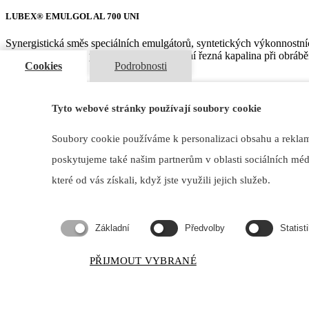
LUBEX® EMULGOL AL 700 UNI
Synergistická směs speciálních emulgátorů, syntetických výkonnostních
životností, která se používá jako univerzální řezná kapalina při obrá
Cookies
Podrobnosti
Typické použití
Doporučuje se pro operace náročného obrábění litiny, oceli a hliní
Tyto webové stránky používají soubory cookie
operace obrábění hliníku pro použití v leteckém průmyslu stejně jako
litiny, oceli a barevných kovů při malých, středních a velkých odpore
Soubory cookie používáme k personalizaci obsahu a reklam,
Parametry
poskytujeme také našim partnerům v oblasti sociálních médi
které od vás získali, když jste využili jejich služeb.
Hustota při 20°C, kg/m3
1007
pH 5% emulze v dest. vodě při 20°C
Základní
Předvolby
Statist
9,2
Ochrana proti korozi v 20ᵒDh vodě známka „0“ (podle DIN 51 3
PŘIJMOUT VYBRANÉ
4%
Vzhled 5 % emulze v 20°Dh vodě
opalescentní bílá