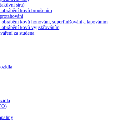
aktivní síra)
ro obrábění kovů broušením
 protahování
o obrábění kovů honování, superfinišování a lapováním
ro obrábění kovů vyjiskřováním
váření za studena
ozidla
zidla
TTO)
apaliny