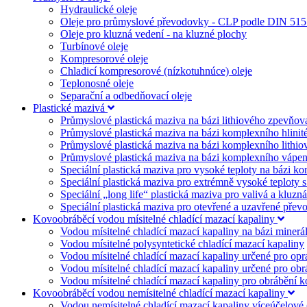
Hydraulické oleje
Oleje pro průmyslové převodovky - CLP podle DIN 51
Oleje pro kluzná vedení - na kluzné plochy
Turbínové oleje
Kompresorové oleje
Chladicí kompresorové (nízkotuhnúce) oleje
Teplonosné oleje
Separační a odbedňovací oleje
Plastické mazivá
Průmyslové plastická maziva na bázi lithiového zpevňov
Průmyslové plastická maziva na bázi komplexního hlini
Průmyslové plastická maziva na bázi komplexního lithi
Průmyslové plastická maziva na bázi komplexního vápen
Speciální plastická maziva pro vysoké teploty na bázi k
Speciální plastická maziva pro extrémně vysoké teplot
Speciální „long life“ plastická maziva pro valivá a kluzná
Speciální plastická maziva pro otevřené a uzavřené přev
Kovoobráběcí vodou mísitelné chladící mazací kapaliny
Vodou mísitelné chladící mazací kapaliny na bázi minerál
Vodou mísitelné polysyntetické chladící mazací kapaliny
Vodou mísitelné chladící mazací kapaliny určené pro opr
Vodou mísitelné chladící mazací kapaliny určené pro ob
Vodou mísitelné chladící mazací kapaliny pro obrábění k
Kovoobráběcí vodou nemísitelné chladící mazací kapaliny
Vodou nemísitelné chladící mazací kapaliny víceúčelové (