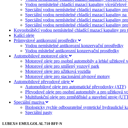
Vodou nemísitelné chladící mazací kapaliny víceúčelové (
Speciální vodou nemísitelné chladící mazací kapaliny p
Speciální vodou nemísitelné chladící mazací kapaliny na
Speciální vodou nemísitelné chladící mazací kapaliny pr
Speciální vodou nemísitelné chladící mazací kapaliny p
Kovoobráběcí vodou nemísitelné chladící mazací kapaliny pro t
Kalící oleje
Průmyslové antikorozní prostředky
Vodou nemísitelné antikorozní konzervační prostředky
Vodou mísitelné antikorozní konzervační prostředky
Automobilové motorové oleje
Motorové oleje pro osobní automobily a lehké užitkové v
Motorové oleje pro smíšený vozový park
Motorové oleje pro užitková vozidla
Motorové oleje pro stacionární plynové motory
Automobilové převodové oleje
Automobilové oleje pro automatické převodovky (ATF)
Převodové oleje pro osobní automobily a pro užitková vo
Multifunkční oleje pro zemědělské a stavební stroje (U
Speciální maziva
Biologicky rychle odbouratelné syntetické hydraulické k
Speciální pasty
LUBEX® EMULGOL AL 710 BFF-N