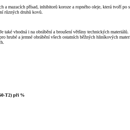
 a mazacích přísad, inhibitorů koroze a ropného oleje, která tvoří po 
bění různých druhů kovů.
ku. Je také vhodná i na obrábění a broušení většiny technických mat
 pro hrubé a jemné obrábění všech ostatních běžných hliníkových materi
ch.
60-T2) při %