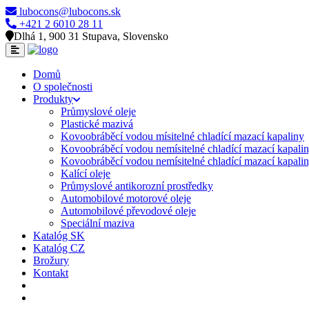
lubocons@lubocons.sk
+421 2 6010 28 11
Dlhá 1, 900 31 Stupava, Slovensko
Domů
O společnosti
Produkty
Průmyslové oleje
Plastické mazivá
Kovoobráběcí vodou mísitelné chladící mazací kapaliny
Kovoobráběcí vodou nemísitelné chladící mazací kapali
Kovoobráběcí vodou nemísitelné chladící mazací kapaliny
Kalící oleje
Průmyslové antikorozní prostředky
Automobilové motorové oleje
Automobilové převodové oleje
Speciální maziva
Katalóg SK
Katalóg CZ
Brožury
Kontakt